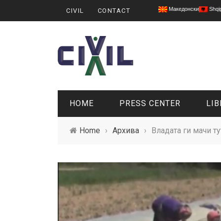
Македонски
Shqi
CIVIL
CONTACT
HOME
PRESS CENTER
LIB
Home
›
Архива
›
Владата ги мачи т