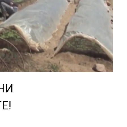
ЧИ
Е!