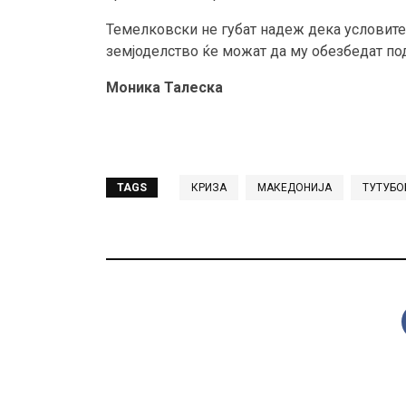
Темелковски не губат надеж дека условите з
земјоделство ќе можат да му обезбедат по
Моника Талеска
TAGS
КРИЗА
МАКЕДОНИЈА
ТУТУБО