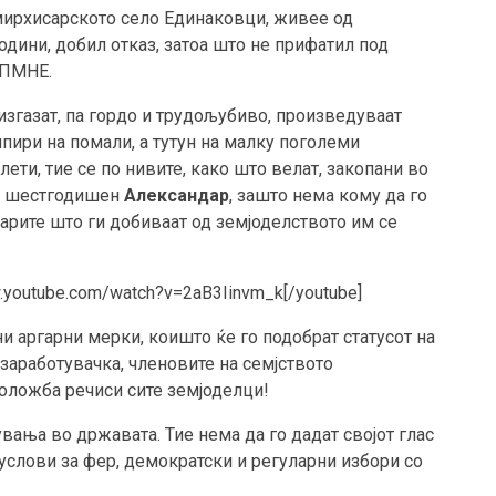
ирхисарското село Единаковци, живее од
одини, добил отказ, затоа што не прифатил под
ДПМНЕ.
 изгазат, па гордо и трудољубиво, произведуваат
пири на помали, а тутун на малку поголеми
ети, тие се по нивите, како што велат, закопани во
от, шестгодишен
Александар
, зашто нема кому да го
парите што ги добиваат од земјоделството им се
ww.youtube.com/watch?v=2aB3Iinvm_k[/youtube]
и аргарни мерки, коишто ќе го подобрат статусот на
заработувачка, членовите на семјството
оложба речиси сите земјоделци!
вања во државата. Тие нема да го дадат својот глас
т услови за фер, демократски и регуларни избори со