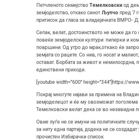
Петчленото семејство
Темелковски
од дем
земјоделство, откако синот
Љупчо
пред 7 г
притисок да гласа за владејачката ВМРО- 
Сепак, велат, достоинството не може да го
повеќе земјоделски култури: пиперки и ком
површини. Од утро до мрак,откако ќе запрол
земјата со рацете. Со нив, го носат и мали
остават. Борбата за живот е немилосрдна, 
единствени приходи.
[youtube width="600" height="344"]https://w
Покрај многуте најави за примена на Владин
земјоделецот и ќе му овозможат поголема 
Темелковски велат дека се во незавидна п
Овие луѓе не се имуни на политичките случу
за ниту една партија, додека не се создада
прочистен Избирачки список.