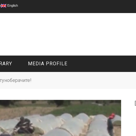
p
English
RARY
MEDIA PROFILE
утуноберачите!
CIVIL MEDIA PLATFORM
ONLINE CHANNELS