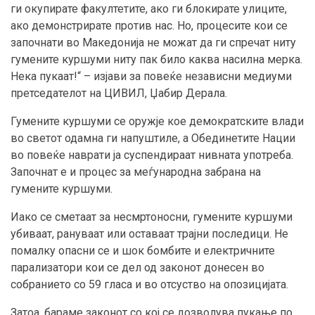
ги окупирате факултетите, ако ги блокирате улиците,
ако демонстрирате против нас. Но, процесите кои се
започнати во Македонија не можат да ги спречат ниту
гумените куршуми ниту пак било каква насилна мерка.
Нека пукаат!“ – изјави за повеќе независни медиуми
претседателот на ЦИВИЛ, Џабир Дерала.
Гумените куршуми се оружје кое демократските влади
во светот одамна ги напуштиле, а Обединетите Нации
во повеќе наврати ја суспендираат нивната употреба.
Започнат е и процес за меѓународна забрана на
гумените куршуми.
Иако се сметаат за несмртоносни, гумените куршуми
убиваат, рануваат или оставаат трајни последици. Не
помалку опасни се и шок бомбите и електричните
парализатори кои се дел од законот донесен во
собранието со 59 гласа и во отсуство на опозицијата.
Затоа, бараме законот со кој се дозволува пукање по