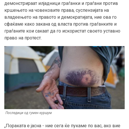
демонстрираат илјадници граѓанки и граѓани против
кршењето на човековите права, суспензијата на
владеењето на правото и демократијата, ние ова го
сфаќаме како закана од власта против граѓанките и
граѓаните кои сакаат да го искористат своето уставно
право на протест.
Последици од гумен куршум
„Пораката е јасна - ние сега ќе пукаме по вас, ако вие