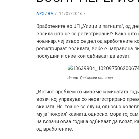
АРХИВА
11/07/2016
Вработените во ЈП „Улици и патишта", од де
возила што не се регистрирани!? Како што
новинар, чиј извор се дел од вработените к
регистрираат возилата, веќе е направена ли
послушни и оние кои одбиваат да возат.
Извор: Граѓански новинар
„Истиот проблем го имавме и минатата годи
возач кој управува со нерегистрирано прев
скината. Но, тоа не се случи, односно колег
му ја 'покрил' казната, односно, мора тој са
на возачи оваа година одбиваат да возат, к
од вработените.