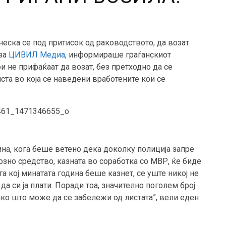
неска се под притисок од раководството, да возат
 за
ЦИВИЛ Медиа
, информираше граѓанскиот
ои не прифаќаат да возат, без претходно да се
ста во која се наведени вработените кои се
на, кога беше ветено дека доколку полиција запре
озно средство, казната во соработка со МВР, ќе биде
ата кој минатата година беше казнет, се уште никој не
м да си ја плати. Поради тоа, значително поголем број
ако што може да се забележи од листата”, вели еден