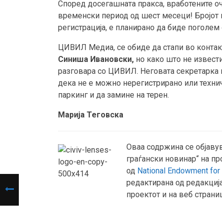
Според досегашната пракса, вработените оч
временски период од шест месеци! Бројот н
регистрација, е планирано да биде поголем 
ЦИВИЛ Медиа, се обиде да стапи во контакт
Синиша Ивановски,
но како што не извести
разговара со ЦИВИЛ. Неговата секретарка 
дека не е можно нерегистрирано или техни
паркинг и да замине на терен.
Марија Теговска
Оваа содржина се објавув
граѓански новинар“ на п
од
National Endowment fo
редактирана од редакциј
проектот и на веб страни