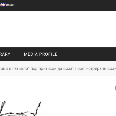
p
English
RARY
MEDIA PROFILE
лици и патишта" под притисок да возат нерегистрирани воз
CIVIL MEDIA PLATFORM
ONLINE CHANNELS