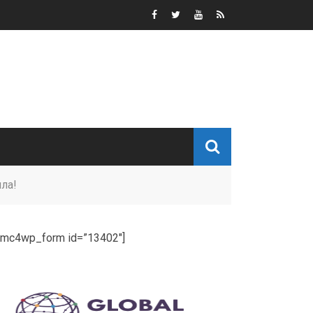
ила!
[mc4wp_form id=”13402″]