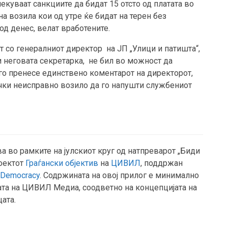
екуваат санкциите да бидат 15 отсто од платата во
а возила кои од утре ќе бидат на терен без
од денес, велат вработените.
 со генералниот директор на ЈП „Улици и патишта“,
 неговата секретарка, не бил во можност да
го пренесе единствено коментарот на директорот,
чки неисправно возило да го напушти службениот
а во рамките на јулскиот круг од натпреварот „Биди
роектот
Граѓански објектив
на
ЦИВИЛ
, поддржан
r Democracy
. Содржината на овој прилог е минимално
ата на ЦИВИЛ Медиа, соодветно на концепцијата на
цата.