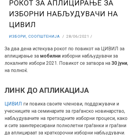
РОКОТ ЗА АПЛИЦИРАЊЕ ЗА
ИЗБОРНИ НАБЉУДУВАЧИ НА
ЦИВИЛ
ИЗБОРИ
,
СООПШТЕНИЈА
28/06/2021
За два дена истекува рокот по повикот на ЦИВИЛ за
аплицирање за
мобилни
изборни набљудувачи за
локалните избори 2021. Повикот се затвора на
30 јуни
,
на полноќ.
ЛИНК ДО АПЛИКАЦИЈА
ЦИВИЛ
ги повика своите членови, поддржувачи и
учесниците на семинарите за граѓанско новинарство,
набљудувачите на претходните изборни процеси, како
и сите заинтересирани полнолетни граѓанки и граѓани
да аплицираат за краткорочни изборни набљудувачи.