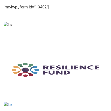
[mc4wp_form id=”13402″]