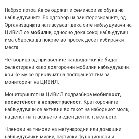
Набрзо потоа, ќе се одржат и семинари за обука на
набљудувачите. Во одговор на заинтересираните, од
Организацијата нагласуваат дека сите набљудувачи на
ЦИВИЛ се
мобилни
, односно дека секој набљудувач
има обврска да покрие во просек десет избирачки
места.
Четворица од пријавените кандидат-ки ќе бидат
селектирани како долгорочни мобилни набљудувачи,
кои ќе му се приклучат на постојаниот тим за
мониторинг на ЦИВИЛ.
Мониторингот на ЦИВИЛ подразбира
мобилност,
посветеност и непристрасност
. Краткорочните
набљудувачи се активни во текот на изборниот молк,
на денот на гласањето и еден ден по гласањето.
Членови на тимови на меѓународни или домашни
набљудувачки мисии, партиски функционери и