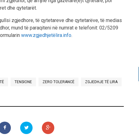
i zgjedhor, që arrijnë nga gazetare(ë)t qytetarë, por
ret dhe qytetarët.
egullsi zgjedhore, të qytetareve dhe qytetarëve, të medias
edhor, mund të paraqiteni në numrat e telefonit: 02/5209
formularin
www.zgjedhjetëlira.info
.
YTË
TENSIONE
ZERO TOLERANCË
ZGJEDHJE TË LIRA