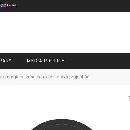
p
English
RARY
MEDIA PROFILE
r parregullsi edhe në rrethin e dytë zgjedhor!
CIVIL MEDIA PLATFORM
ONLINE CHANNELS