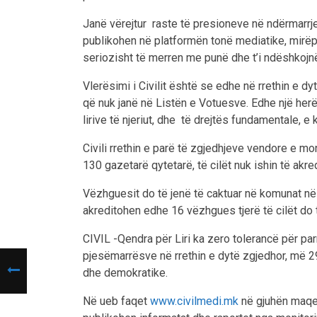
Janë vërejtur raste të presioneve në ndërmarrjet
publikohen në platformën tonë mediatike, mirëpo,
seriozisht të merren me punë dhe t’i ndëshkojnë 
Vlerësimi i Civilit është se edhe në rrethin e d
që nuk janë në Listën e Votuesve. Edhe një herë
lirive të njeriut, dhe të drejtës fundamentale, e 
Civili rrethin e parë të zgjedhjeve vendore e
130 gazetarë qytetarë, të cilët nuk ishin të akre
Vëzhguesit do të jenë të caktuar në komunat në t
akreditohen edhe 16 vëzhgues tjerë të cilët do t
CIVIL -Qendra për Liri ka zero tolerancë për parr
pjesëmarrësve në rrethin e dytë zgjedhor, më 29 
dhe demokratike.
Në ueb faqet
www.civilmedi.mk
në gjuhën maq