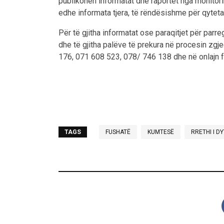
publikohen informatat dhe raportet nga monitorim
edhe informata tjera, të rëndësishme për qyteta
Për të gjitha informatat ose paraqitjet për parr
dhe të gjitha palëve të prekura në procesin zgj
176, 071 608 523, 078/ 746 138 dhe në onlajn 
TAGS
FUSHATË
KUMTESË
RRETHI I D