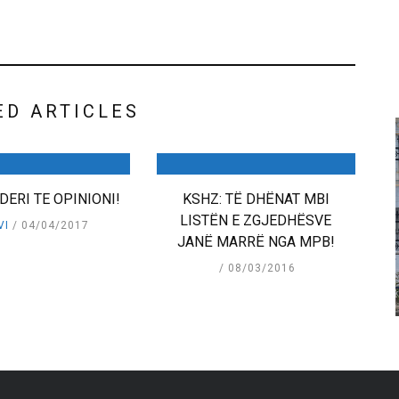
ED ARTICLES
DERI TE OPINIONI!
KSHZ: TË DHËNAT MBI
LISTËN E ZGJEDHËSVE
VI
04/04/2017
JANË MARRË NGA MPB!
08/03/2016