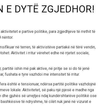
N E DYTË ZGJEDHOR!
tivitetet e partive politike, para zgjedhjeve të rrethit të
 nëntor.
ensifikuar në terren, të aktivistëve partiakë në tërë vendin,
het. Aktivitet i rritur vërehet edhe në rrjetet sociale,
 partitë ishin më pak aktive, në pritje se si do të jenë
r, fushata e tyre vazhdoi me intensitet të rritur.
fera është e tensionuar, ndërsa partitë politike vazhdojnë
meve lokale. Aktivitetet, së paku një pjesë e madhe nga
e dhe gjuhës së urrejtjes ndaj kundërshtarëve politikë ose
 bashkësive të ndryshme, të cilët nuk janë në vizurat e