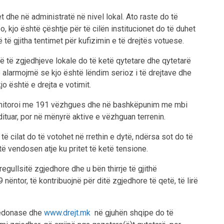
 dhe në administratë në nivel lokal. Ato raste do të
 kjo është çështje për të cilën institucionet do të duhet
të gjitha tentimet për kufizimin e të drejtës votuese.
ytë të zgjedhjeve lokale do të ketë qytetare dhe qytetarë
 alarmojmë se kjo është lëndim serioz i të drejtave dhe
kjo është e drejta e votimit.
 monitoroi me 191 vëzhgues dhe në bashkëpunim me mbi
dituar, por në mënyrë aktive e vëzhguan terrenin.
ë cilat do të votohet në rrethin e dytë, ndërsa sot do të
ë vendosen atje ku pritet të ketë tensione.
egullsitë zgjedhore dhe u bën thirrje të gjithë
nëntor, të kontribuojnë për ditë zgjedhore të qetë, të lirë
edonase dhe
www.drejt.mk
në gjuhën shqipe do të