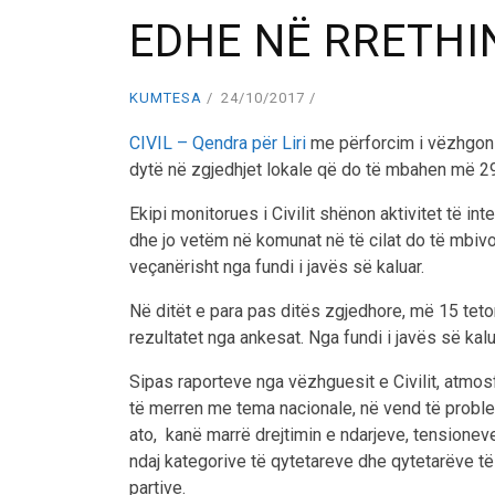
EDHE NË RRETHI
KUMTESA
24/10/2017
CIVIL – Qendra për Liri
me përforcim i vëzhgon ak
dytë në zgjedhjet lokale që do të mbahen më 29
Ekipi monitorues i Civilit shënon aktivitet të int
dhe jo vetëm në komunat në të cilat do të mbivoto
veçanërisht nga fundi i javës së kaluar.
Në ditët e para pas ditës zgjedhore, më 15 tetor,
rezultatet nga ankesat. Nga fundi i javës së kalua
Sipas raporteve nga vëzhguesit e Civilit, atmos
të merren me tema nacionale, në vend të proble
ato, kanë marrë drejtimin e ndarjeve, tensionev
ndaj kategorive të qytetareve dhe qytetarëve të
partive.