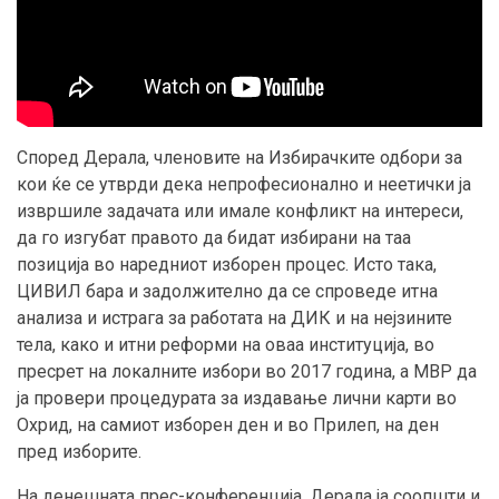
Според Дерала, членовите на Избирачките одбори за
кои ќе се утврди дека непрофесионално и неетички ја
извршиле задачата или имале конфликт на интереси,
да го изгубат правото да бидат избирани на таа
позиција во наредниот изборен процес. Исто така,
ЦИВИЛ бара и задолжително да се спроведе итна
анализа и истрага за работата на ДИК и на нејзините
тела, како и итни реформи на оваа институција, во
пресрет на локалните избори во 2017 година, а МВР да
ја провери процедурата за издавање лични карти во
Охрид, на самиот изборен ден и во Прилеп, на ден
пред изборите.
На денешната прес-конференција, Дерала ја соопшти и