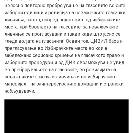
целосно повторно пребројување на гласовите во сите
изборни единици и ревизија на неважечките гласачки
ливчиња, зашто, според податоците од избирачките
места, при броењето на гласовите, за неважечките
ливчиња се прогласувани и такви каде што јасно се
гледа волјата на гласачите! Освен тоа, ЦИВИЛ бара и
прегласување во Избирачките места во кои е
забележано сериозно кршење на гласачкото право и
изборните процедури, а од ДИК овозможување увид
во пребројувањето на гласовите, во ревизијата на
неважечките гласачки ливчиња и во избирачкиот
материјал - на заинтересираните домашни и странски
набљудувачи.