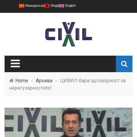
Македонски
Shqip
English
Home
›
Архива
›
ЦИВИЛ бара одговорност за
нерегуларностите!