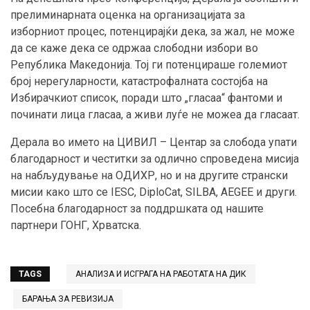
прелиминарната оценка на организацијата за
изборниот процес, потенцирајќи дека, за жал, не може
да се каже дека се одржаа слободни избори во
Република Македонија. Тој ги потенцираше големиот
број нерегуларности, катастрофалната состојба на
Избирачкиот список, поради што „гласаа“ фантоми и
починати лица гласаа, а живи луѓе не можеа да гласаат.
Дерала во името на ЦИВИЛ – Центар за слобода упати
благодарност и честитки за одлично спроведена мисија
на набљудување на ОДИХР, но и на другите странски
мисии како што се IESC, DiploCat, SILBA, AEGEE и други.
Посебна благодарност за поддршката од нашите
партнери ГОНГ, Хрватска.
TAGS
АНАЛИЗА И ИСГРАГА НА РАБОТАТА НА ДИК
БАРАЊА ЗА РЕВИЗИЈА