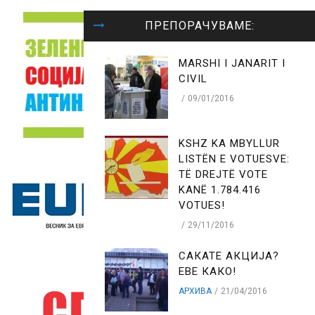
ПРЕПОРАЧУВАМЕ:
MARSHI I JANARIT I
CIVIL
09/01/2016
KSHZ KA MBYLLUR
LISTËN E VOTUESVE:
TË DREJTË VOTE
KANË 1.784.416
VOTUES!
29/11/2016
САКАТЕ АКЦИЈА?
ЕВЕ КАКО!
АРХИВА
21/04/2016