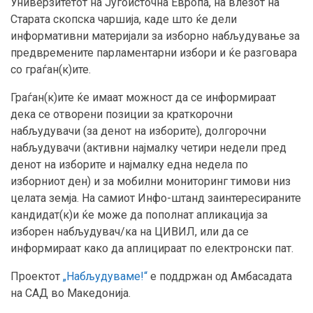
Универзитетот на Југоисточна Европа, на влезот на
Старата скопска чаршија, каде што ќе дели
информативни материјали за изборно набљудување за
предвремените парламентарни избори и ќе разговара
со граѓан(к)ите.
Граѓан(к)ите ќе имаат можност да се информираат
дека се отворени позиции за краткорочни
набљудувачи (за денот на изборите), долгорочни
набљудувачи (активни најмалку четири недели пред
денот на изборите и најмалку една недела по
изборниот ден) и за мобилни мониторинг тимови низ
целата земја. На самиот Инфо-штанд заинтересираните
кандидат(к)и ќе може да пополнат апликација за
изборен набљудувач/ка на ЦИВИЛ, или да се
информираат како да аплицираат по електронски пат.
Проектот
„Набљудуваме!“
е поддржан од Амбасадата
на САД во Македонија.