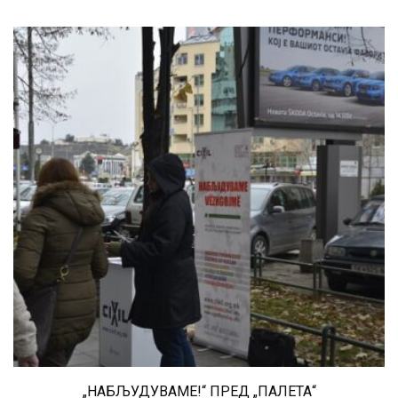
„НАБЉУДУВАМЕ!“ ПРЕД „ПАЛЕТА“