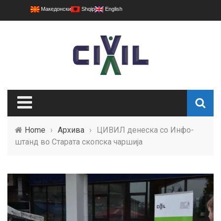
Македонски
Shqip
English
Home
›
Архива
›
ЦИВИЛ денеска со Инфо-
штанд во Старата скопска чаршија