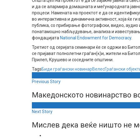
Општа цел на проектот е да се зајакне јавната свес
и да се алармира домашната и меѓународната јавн
процеси. Намената на проектот е да се идентифику
во интерактивна и динамична активност, која ќе ги
публика, со прибирање фотографски, видео, аудио 
понатамошно набљудување, анализа и известување
фондацијата
National Endowment for Democracy
.
Третиот од серијата семинари ќе се одржи во Битол
се пријават полнолетни граѓан(к)и, жители на Битол
Прилеп, Крушево и соседните општини.
Tags
Биди граѓански новинар
Велес
Граѓански објект
Previous Story
Македонското новинарство в
Next Story
Мислев дека веќе ништо не мо