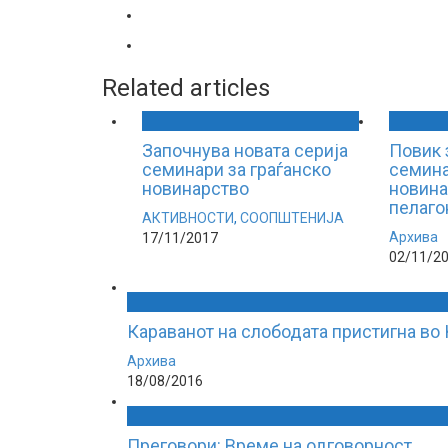
Related articles
Започнува новата серија
Повик 
семинари за граѓанско
семина
новинарство
новина
пелаго
АКТИВНОСТИ
,
СООПШТЕНИЈА
Архива
17/11/2017
02/11/2
Караванот на слободата пристигна во
Архива
18/08/2016
Преговори: Време на одговорност