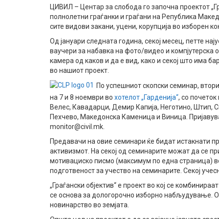
ЦИВИЛ – Центар за слобода го започна проектот „Гр
полнолетни граѓанки и граѓани на Република Македо
сите видови закани, уцени, корупција во изборен к
Од јануари следната година, секој месец, петте на
ваучери за набавка на фото/видео и компјутерска 
камера од каков и да е вид, како и секој што има 
во нашиот проект.
По успешниот скопски семинар, втори
на 7 и 8 ноември во
хотелот „Гарденија“
, со почеток
Велес, Кавадарци, Демир Капија, Неготино, Штип, 
Пехчево, Македонска Каменица и Виница. Пријавув
monitor@civil.mk.
Предавачи на овие семинари ќе бидат истакнати п
активизмот. На секој од семинарите можат да се пр
мотивациско писмо (максимум по една страница) во
подготвеност за учество на семинарите. Секој учесн
„Граѓански објектив“ е проект во кој се комбинира
се основа за дологорочно изборно набљудување. Ов
новинарство во земјата.