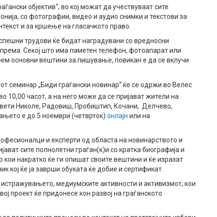
аѓански објектив“, во кој можат да учествуваат сите
нија, со фотографии, видео и аудио снимки и текстови за
онтекст и за кршење на гласачкото право.
јуспешни трудови ќе бидат наградувани со вредносни
опрема. Секој што има паметен телефон, фотоапарат или
барем основни вештини за пишување, повикан е да се вклучи
от семинар „Биди граѓански новинар“ ќе се одржи во Велес
 во 10,00 часот, а на него може да се пријават жители на
Свети Николе, Радовиш, Пробиштип, Кочани, Делчево,
ањето е до 5 ноември (четврток)
онлајн
или на
рофесионалци и експерти од областа на новинарството и
ијават сите полнолетни граѓан(к)и со кратка биографија и
 кои накратко ќе ги опишат своите вештини и ќе изразат
ик кој ќе ја заврши обуката ќе добие и сертификат.
ат истражувањето, медиумските активности и активизмот, кои
ој проект ќе придонесе кон развој на граѓанското