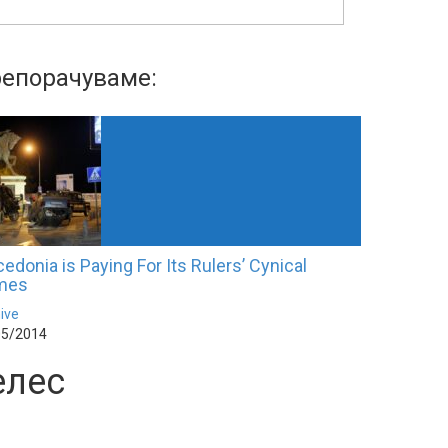
епорачуваме:
edonia is Paying For Its Rulers’ Cynical
mes
ive
05/2014
елес