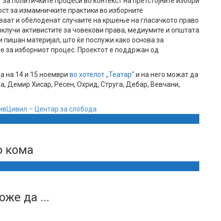
т за политичките процеси во контекст на претстојните избори
ост за измамничките практики во изборните
ваат и обелоденат случаите на кршење на гласачкото право
 вклучи активистите за човекови права, медиумите и општата
и пишан материјал, што ќе послужи како основа за
 за изборниот процес. Проектот е поддржан од
а на 14 и 15 ноември
во хотелот „Театар“
и на него можат да
а, Демир Хисар, Ресен, Охрид, Струга, Дебар, Вевчани,
ив
Цивил – Центар за слобода
о кома
же да ...