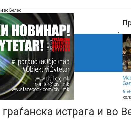
 и во Велес
Пр
Mac
Ga
Arch
30/
граѓанска истрага и во В