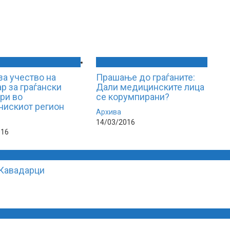
за учество на
Прашање до граѓаните:
р за граѓански
Дали медицинските лица
ри во
се корумпирани?
нискиот регион
Архива
14/03/2016
016
 Кавадарци