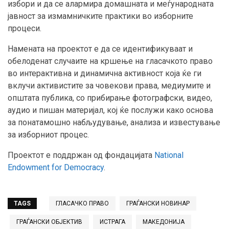
избори и да се алармира домашната и меѓународната
јавност за измамничките практики во изборните
процеси.
Намената на проектот е да се идентификуваат и
обелоденат случаите на кршење на гласачкото право
во интерактивна и динамична активност која ќе ги
вклучи активистите за човекови права, медиумите и
општата публика, со прибирање фотографски, видео,
аудио и пишан материјал, кој ќе послужи како основа
за понатамошно набљудување, анализа и известување
за изборниот процес.
Проектот е поддржан од фондацијата
National
Endowment for Democracy
.
TAGS
ГЛАСАЧКО ПРАВО
ГРАЃАНСКИ НОВИНАР
ГРАЃАНСКИ ОБЈЕКТИВ
ИСТРАГА
МАКЕДОНИЈА