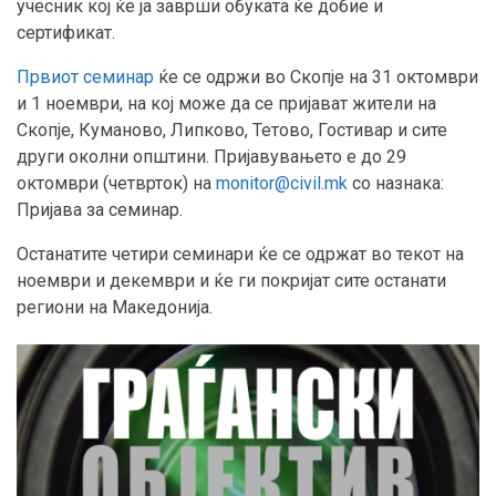
учесник кој ќе ја заврши обуката ќе добие и
сертификат.
Првиот семинар
ќе се одржи во Скопје на 31 октомври
и 1 ноември, на кој може да се пријават жители на
Скопје, Куманово, Липково, Тетово, Гостивар и сите
други околни општини. Пријавувањето е до 29
октомври (четврток) на
monitor@civil.mk
со назнака:
Пријава за семинар.
Останатите четири семинари ќе се одржат во текот на
ноември и декември и ќе ги покријат сите останати
региони на Македонија.