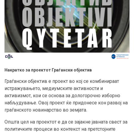
Накратко за проектот Граѓански објектив
Граѓански објектив е проект во кој се комбинираат
истражувањето, медиумските активности и
активизмот, кои се основа за дологорочно изборно
набљудување. Овој проект ќе придонесе кон развој на
граѓанското новинарство во земјата.
Општа цел на проектот е да се зајакне јавната свест за
политичките процеси во контекст на претстојните