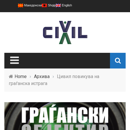
Македонски
Shqip
English
Home
›
Архива
›
Цивил повикува на
граѓанска истрага