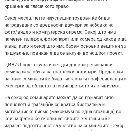
кршење на гласачкото право.
Секој месец, петте најуспешни трудови ќе бидат
наградувани со вредносни ваучери за набавка на
фото/видео и компјутерска опрема. Секој што има
паметен телефон, фотоапарат или камера од каков и да
е вид, како и секој што има барем основни вештини за
пишување, повикан е да се вклучи во нашиот проект.
ЦИВИЛ подготвува и пет дводневни регионални
семинари за обука на граѓански новинари. Предавачи
на овие семинари ќе бидат истакнати професионалци и
експерти од областа на новинарството и активизмот.
На секој од семинарите можат да се пријават сите
полнолетни граѓан(к)и со кратка биографија и
мотивациско писмо (максимум по една страница) во
кои накратко ќе ги опишат своите вештини и ќе
изразат подготвеност за учество на семинарите. Секој