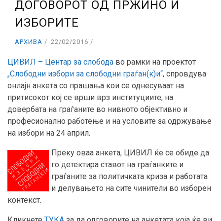
ДОГОВОРОТ ОД ПРЖИНО И
ИЗБОРИТЕ
АРХИВА
22/02/2016
ЦИВИЛ – Центар за слобода
во рамки на проектот
„Слободни избори за слободни граѓан(к)и“
, спровдува
онлајн анкета со прашања кои се однесуваат на
притисокот кој се врши врз институциите, на
довербата на граѓаните во нивното објективно и
професионално работење и на условите за одржување
на избори на 24 април.
Преку оваа анкета, ЦИВИЛ ќе се обиде да
го детектира ставот на граѓанките и
граѓаните за политичката криза и работата
и делувањето на сите чинители во изборен
контекст.
Кликнете
ТУКА
за да одговорите на анкетата која ќе ви