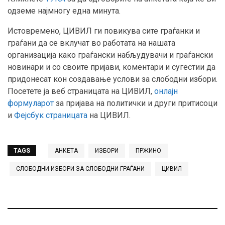
одземе најмногу една минута.
Истовремено, ЦИВИЛ ги повикува сите граѓанки и
граѓани да се вклучат во работата на нашата
организација како граѓански набљудувачи и граѓански
новинари и со своите пријави, коментари и сугестии да
придонесат кон создавање услови за слободни избори.
Посетете ја веб страницата на ЦИВИЛ,
онлајн
формуларот
за пријава на политички и други притисоци
и
Фејсбук страницата
на ЦИВИЛ.
TAGS
АНКЕТА
ИЗБОРИ
ПРЖИНО
СЛОБОДНИ ИЗБОРИ ЗА СЛОБОДНИ ГРАЃАНИ
ЦИВИЛ