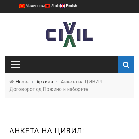
Македонски
Shqip
English
Home
›
Архива
›
Анкета на ЦИВИЛ:
Договорот од Пржино и изборите
АНКЕТА НА ЦИВИЛ: