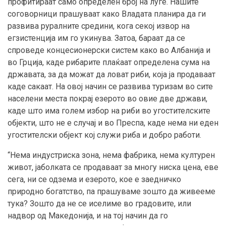
профитираат само определен број на луѓе. Нашите
соговорници прашуваат како Владата планира да ги
развива руралните средини, кога секој извор на
егзистенција им го укинува. Затоа, бараат да се
спроведе концесионерски систем како во Албанија и
во Грција, каде рибарите плаќаат определена сума на
државата, за да можат да ловат риби, која ја продаваат
каде сакаат. На овој начин се развива туризам во сите
населени места покрај езерото во овие две држави,
каде што има голем избор на риби во угостителските
објекти, што не е случај и во Преспа, каде нема ни еден
угостителски објект кој служи риба и добро работи.
“Нема индустриска зона, нема фабрика, нема културен
живот, јаболката се продаваат за многу ниска цена, еве
сега, ни се одзема и езерото, кое е заедничко
природно богатство, па прашуваме зошто да живееме
тука? Зошто да не се иселиме во градовите, или
надвор од Македонија, и на тој начин да го