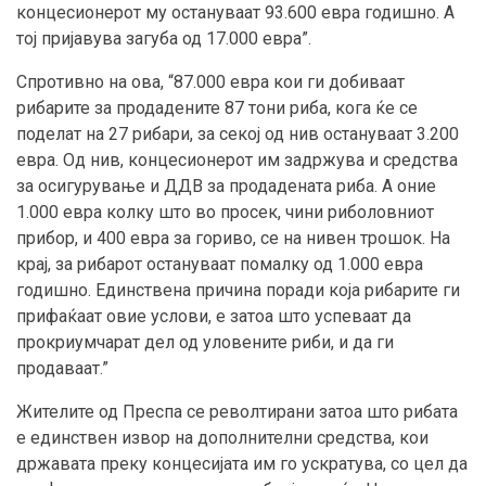
концесионерот му остануваат 93.600 евра годишно. А
тој пријавува загуба од 17.000 евра”.
Спротивно на ова, “87.000 евра кои ги добиваат
рибарите за продадените 87 тони риба, кога ќе се
поделат на 27 рибари, за секој од нив остануваат 3.200
евра. Од нив, концесионерот им задржува и средства
за осигурување и ДДВ за продадената риба. А оние
1.000 евра колку што во просек, чини риболовниот
прибор, и 400 евра за гориво, се на нивен трошок. На
крај, за рибарот остануваат помалку од 1.000 евра
годишно. Единствена причина поради која рибарите ги
прифаќаат овие услови, е затоа што успеваат да
прокриумчарат дел од уловените риби, и да ги
продаваат.”
Жителите од Преспа се револтирани затоа што рибата
е единствен извор на дополнителни средства, кои
државата преку концесијата им го ускратува, со цел да