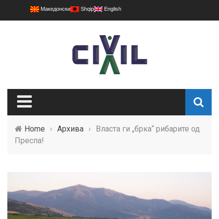
Македонски
Shqip
English
Home
›
Архива
›
Власта ги „брка“ рибарите од
Преспа!