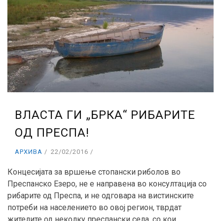
ВЛАСТА ГИ „БРКА“ РИБАРИТЕ
ОД ПРЕСПА!
АРХИВА
22/02/2016
Концесијата за вршење стопански риболов во
Преспанско Езеро, не е направена во консултација со
рибарите од Преспа, и не одговара на вистинските
потреби на населението во овој регион, тврдат
жителите од неколку преспански села, со кои