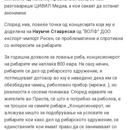
разговараше ЦИВИЛ Медиа, а кои сакаат да останат
анонимни.
Според нив, повеќе точки од концесијата која му е
доделена на
Наумче Ставрески
од “ВОЛФ” ДОО
експорт-импорт Ресен, се проблематични и спротивни
со интересите на рибарите.
За годишна дозвола за ловење риба, концесионерот
на рибарите им наплаќа 800 евра. На овој начин,
рибарите се дел од рибарското здружение, и
потпишуваат договор во кој е наведено дека им се
обезбедува чамец, риболовен прибор (мрежи...), но
реалноста е сосема поинаква. Според изјавите на
жителите во Преспа, сé што е потребно за риболов, е
на трошок на самите рибари. „Концесионерот, не
вложува ништо за подобрување на условите на
рибарите кои како дел од рибарското здружение, се
единствените кои имаат право да се занимаваат со