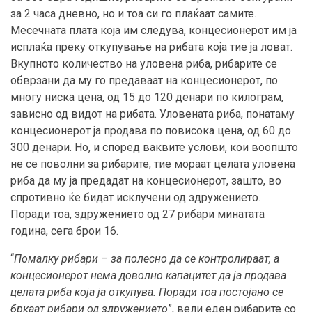
за 2 часа дневно, но и тоа си го плаќаат самите.
Месечната плата која им следува, концесионерот им ја
исплаќа преку откупување на рибата која тие ја ловат.
Вкупното количество на уловена риба, рибарите се
обврзани да му го предаваат на концесионерот, по
многу ниска цена, од 15 до 120 денари по килограм,
зависно од видот на рибата. Уловената риба, понатаму
концесионерот ја продава по повисока цена, од 60 до
300 денари. Но, и според ваквите услови, кои воопшто
не се поволни за рибарите, тие мораат целата уловена
риба да му ја предадат на концесионерот, зашто, во
спротивно ќе бидат исклучени од здружението.
Поради тоа, здружението од 27 рибари минатата
година, сега брои 16.
“
Помалку рибари – за полесно да се контролираат, а
концесионерот нема доволно капацитет да ја продава
целата риба која ја откупува
. Поради тоа постојано се
бркаат рибари од здружението
”, вели еден рибарите со