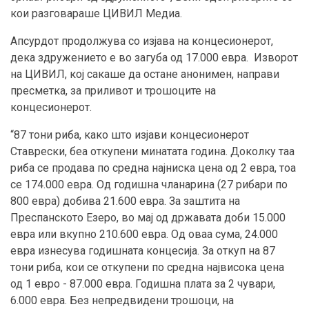
кои разговараше ЦИВИЛ Медиа.
Апсурдот продолжува со изјава на концесионерот,
дека здружението е во загуба од 17.000 евра. Изворот
на ЦИВИЛ, кој сакаше да остане анонимен, направи
пресметка, за приливот и трошоците на
концесионерот.
“87 тони риба, како што изјави концесионерот
Ставрески, беа откупени минатата година. Доколку таа
риба се продава по средна најниска цена од 2 евра, тоа
се 174.000 евра. Од годишна чланарина (27 рибари по
800 евра) добива 21.600 евра. За заштита на
Преспанското Езеро, во мај од државата доби 15.000
евра или вкупно 210.600 евра. Од оваа сума, 24.000
евра изнесува годишната концесија. За откуп на 87
тони риба, кои се откупени по средна највисока цена
од 1 евро - 87.000 евра. Годишна плата за 2 чувари,
6.000 евра. Без непредвидени трошоци, на