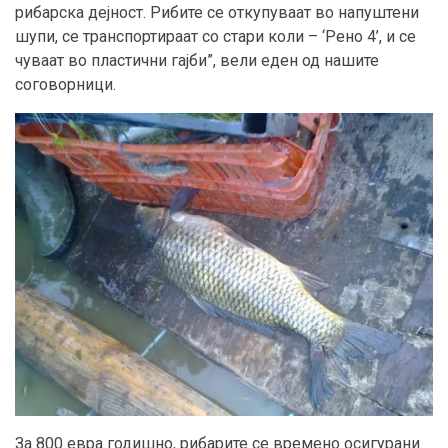
рибарска дејност. Рибите се откупуваат во напуштени
шупи, се транспортираат со стари коли – ‘Рено 4’, и се
чуваат во пластични гајби”, вели еден од нашите
соговорници.
За 800 евра годишно, рибарите се времено осигурани