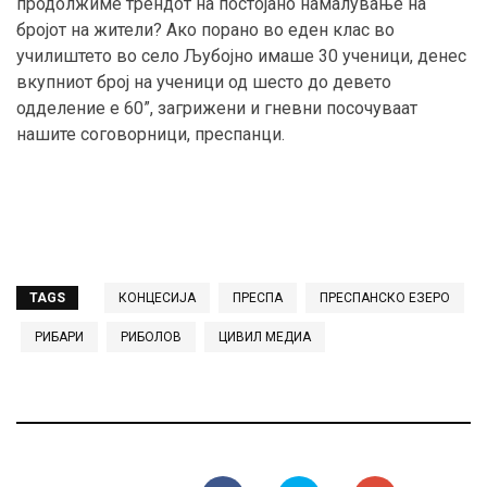
продолжиме трендот на постојано намалување на
бројот на жители? Ако порано во еден клас во
училиштето во село Љубојно имаше 30 ученици, денес
вкупниот број на ученици од шесто до девето
одделение е 60”, загрижени и гневни посочуваат
нашите соговорници, преспанци.
TAGS
КОНЦЕСИЈА
ПРЕСПА
ПРЕСПАНСКО ЕЗЕРО
РИБАРИ
РИБОЛОВ
ЦИВИЛ МЕДИА