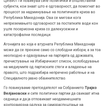
ЦИВИЛ ги повикува сите политички и општествени
субјекти, кои знаат што е одговорност, да помогнат во
процесот за надминување на политичката криза во
Република Македонија. Ова се мигови кога
непреземањето одговорност за постапките води кон
уште посериозна криза со далекусежни и
катастрофални последици.
Агонијата во која е втурната Република Македонија
може да се прекине само со слободни избори, а за тоа
неопходно е одвојување на партијата од државата,
пречистување на Избирачкиот список, ослободување
на медиумите од партиските стеги и владеење на
правото, што подразбира непречено работење и на
Специјалното јавно обвинителство.
Го повикуваме претседателот на Собранието
Трајко
Велјановски
и сите политички партии да свикаат итна
седница и да ја отповикаат неодамнешната
контроверзна одлука за самораспуштање на