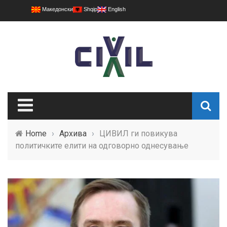
Македонски
Shqip
English
Home
›
Архива
›
ЦИВИЛ ги повикува
политичките елити на одговорно однесување