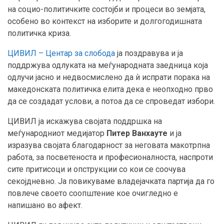
на социо-политичките состојби и процеси во земјата,
особено во контекст на изборите и долгогодишната
политичка криза.
ЦИВИЛ – Центар за слобода
ја поздравува и ја
поддржува одлуката на меѓународната заедница која
одлучи јасно и недвосмислено да ѝ испрати порака на
македонската политичка елита дека е неопходно прво
да се создадат услови, а потоа да се спроведат избори.
ЦИВИЛ ја искажува својата поддршка на
меѓународниот медијатор
Питер Ванхауте
и ја
изразува својата благодарност за неговата макотрпна
работа, за посветеноста и професионалноста, наспроти
сите притисоци и опструкции со кои се соочува
секојдневно. Ја повикуваме владејачката партија да го
повлече своето соопштение кое очигледно е
напишано во афект.