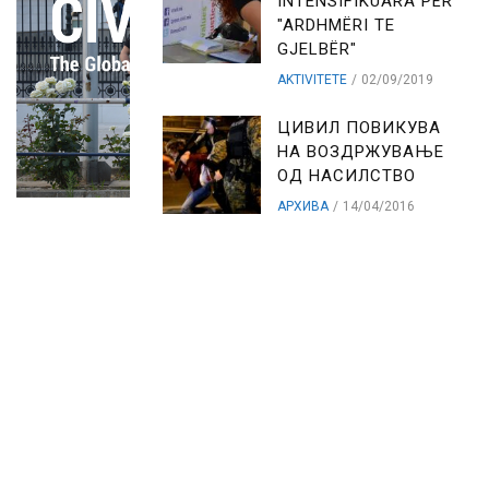
INTENSIFIKUARA PËR
"ARDHMËRI TE
GJELBËR"
AKTIVITETE
02/09/2019
ЦИВИЛ ПОВИКУВА
НА ВОЗДРЖУВАЊЕ
ОД НАСИЛСТВО
АРХИВА
14/04/2016
ARCHIVES
Archives
HOME
PRESS CENTER
LIBRARY
MEDIA PROFILE