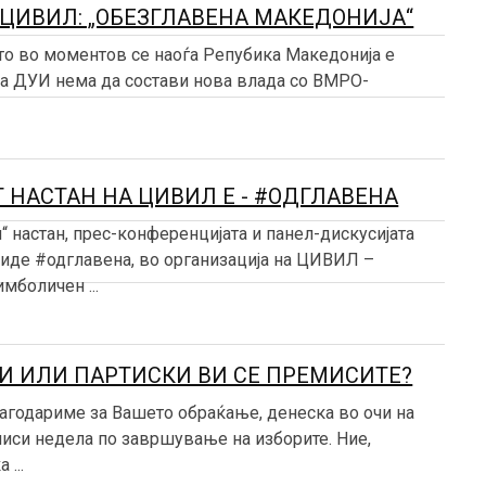
ЦИВИЛ: „ОБЕЗГЛАВЕНА МАКЕДОНИЈА“
што во моментов се наоѓа Репубика Македонија е
ка ДУИ нема да состави нова влада со ВМРО-
 НАСТАН НА ЦИВИЛ Е - #ОДГЛАВЕНА
“ настан, прес-конференцијата и панел-дискусијата
биде #одглавена, во организација на ЦИВИЛ –
имболичен ...
И ИЛИ ПАРТИСКИ ВИ СЕ ПРЕМИСИТЕ?
агодариме за Вашето обраќање, денеска во очи на
иси недела по завршување на изборите. Ние,
 ...