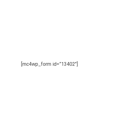
[mc4wp_form id=”13402″]