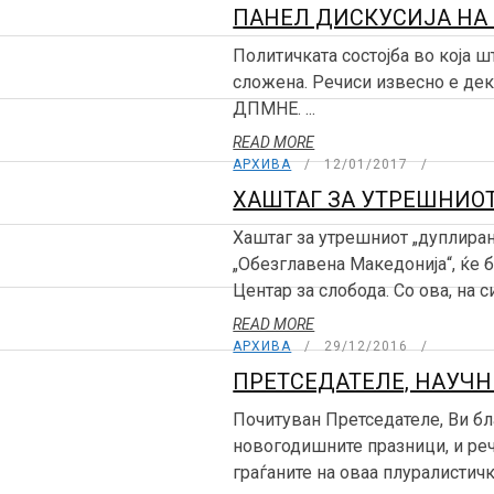
ПАНЕЛ ДИСКУСИЈА НА 
Политичката состојба во која 
сложена. Речиси извесно е де
ДПМНЕ. ...
READ MORE
АРХИВА
12/01/2017
ХАШТАГ ЗА УТРЕШНИОТ
Хаштаг за утрешниот „дуплиран
„Обезглавена Македонија“, ќе 
Центар за слобода. Со ова, на с
READ MORE
АРХИВА
29/12/2016
ПРЕТСЕДАТЕЛЕ, НАУЧН
Почитуван Претседателе, Ви бл
новогодишните празници, и реч
граѓаните на оваа плуралистичка