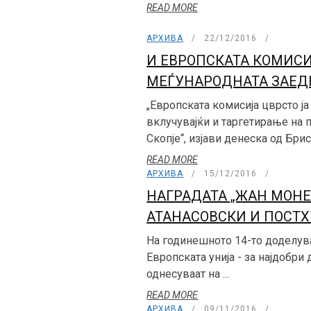
READ MORE
АРХИВА
22/12/2016
И ЕВРОПСКАТА КОМИСИ
МЕЃУНАРОДНАТА ЗАЕ
„Европската комисија цврсто ја
вклучувајќи и таргетирање на 
Скопје“, изјави денеска од Брисе
READ MORE
АРХИВА
15/12/2016
НАГРАДАТА „ЖАН МОНЕ
АТАНАСОВСКИ И ПОСТХ
На годинешното 14-то доделува
Европската унија - за најдобр
однесуваат на ...
READ MORE
АРХИВА
09/11/2016