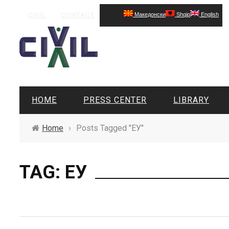
CIVIL
CONTACT
Македонски
Shqip
English
HOME
PRESS CENTER
LIBRARY
Home
›
Posts Tagged "ЕУ"
TAG: ЕУ