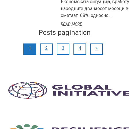
Економската ситуација, вработу
наредните дванаесет месеци во
сметаат 68%, односно ...
READ MORE
Posts pagination
1
2
3
4
>