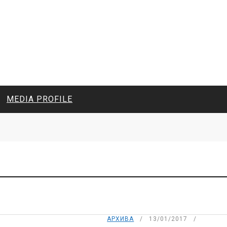
MEDIA PROFILE
CIVIL MEDIA PLATFORM
ONLINE CHANNELS
АРХИВА
13/01/2017