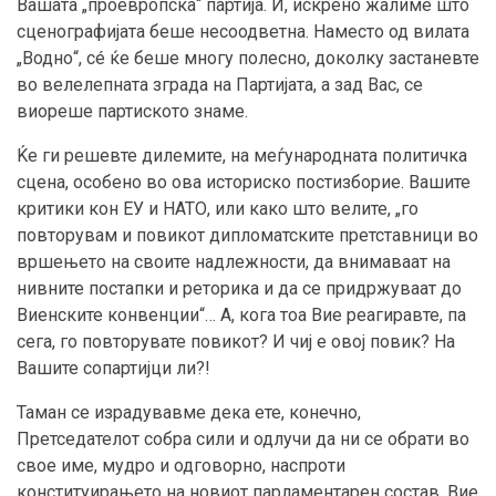
Вашата „проевропска“ партија. И, искрено жалиме што
сценографијата беше несоодветна. Наместо од вилата
„Водно“, сé ќе беше многу полесно, доколку застаневте
во велелепната зграда на Партијата, а зад Вас, се
виореше партиското знаме.
Ќе ги решевте дилемите, на меѓународната политичка
сцена, особено во ова историско постизборие. Вашите
критики кон ЕУ и НАТО, или како што велите, „го
повторувам и повикот дипломатските претставници во
вршењето на своите надлежности, да внимаваат на
нивните постапки и реторика и да се придржуваат до
Виенските конвенции“… А, кога тоа Вие реагиравте, па
сега, го повторувате повикот? И чиј е овој повик? На
Вашите сопартијци ли?!
Таман се израдувавме дека ете, конечно,
Претседателот собра сили и одлучи да ни се обрати во
свое име, мудро и одговорно, наспроти
конституирањето на новиот парламентарен состав, Вие