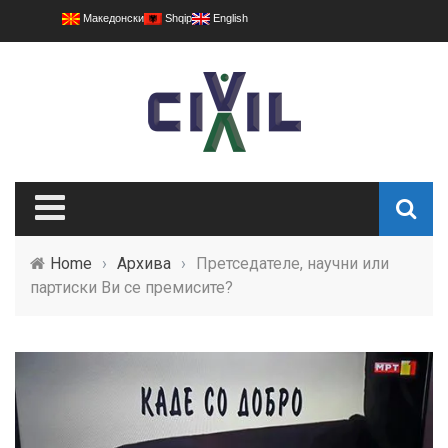
Македонски
Shqip
English
Home
›
Архива
›
Претседателе, научни или
партиски Ви се премисите?