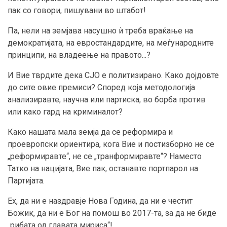
пак со говори, пишувани во штабот!
Па, нели на земјава насушно ѝ треба враќање на
демократијата, на евростандардите, на меѓународните
принципи, на владеење на правото...?
И Вие тврдите дека СЈО е политизирано. Како дојдовте
до сите овие премиси? Според која методологија
анализиравте, научна или партиска, во борба против
или како гард на криминалот?
Како нашата мала земја да се реформира и
проевропски ориентира, кога Вие и постизборно не се
„реформиравте“, не се „транформиравте“? Наместо
Татко на нацијата, Вие пак, останавте портпарол на
Партијата.
Ех, да ни е наздравје Нова Година, да ни е честит
Божик, да ни е Бог на помош во 2017-та, за да не биде
„рибата од главата мириса“!