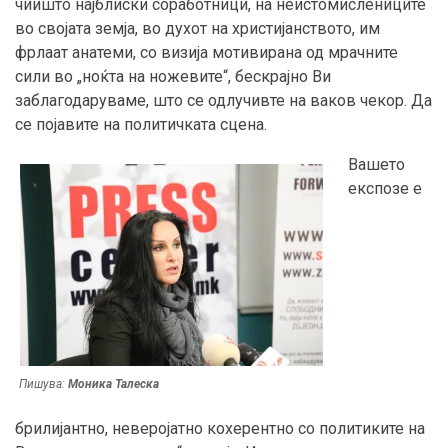
чиишто најблиски соработници, на неистомислениците
во својата земја, во духот на христијанството, им
фрлаат анатеми, со визија мотивирана од мрачните
сили во „ноќта на ножевите“, бескрајно Ви
заблагодаруваме, што се одлучивте на ваков чекор. Да
се појавите на политичката сцена.
Вашето
експозе е
Пишува:
Моника Талеска
брилијантно, неверојатно кохерентно со политиките на