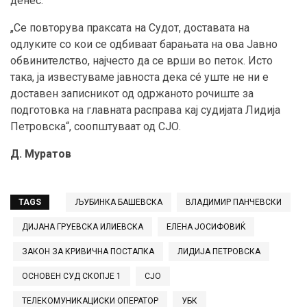
денес.
„Се повторува праксата на Судот, доставата на
одлуките со кои се одбиваат барањата на ова Јавно
обвинителство, најчесто да се врши во петок. Исто
така, ја известуваме јавноста дека сé уште не ни е
доставен записникот од одржаното рочиште за
подготовка на главната расправа кај судијата Лидија
Петровска“, соопштуваат од СЈО.
Д. Муратов
TAGS
ЉУБИНКА БАШЕВСКА
ВЛАДИМИР ПАНЧЕВСКИ
ДИЈАНА ГРУЕВСКА ИЛИЕВСКА
ЕЛЕНА ЈОСИФОВИЌ
ЗАКОН ЗА КРИВИЧНА ПОСТАПКА
ЛИДИЈА ПЕТРОВСКА
ОСНОВЕН СУД СКОПЈЕ 1
СЈО
ТЕЛЕКОМУНИКАЦИСКИ ОПЕРАТОР
УБК