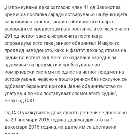
„Напомнуваме дека согласно член 41 од Законот за
кривична постапка заради остварување на функцијата
на кривично гонење, јавниот обвинител е оној кој
раководи со предистражната постапка, а согласно член
291 од истиот закон, истражната постапка ја
спроведува исто така јавниот обвинител. Имајќи го
предвид наведеното, како и фактот дека од страна на
судии во истиот суд веќе се издавани наредби за
одземање на предмети и пребарување во
компјутерски системи по однос на истиот предмет на
истражување, нејасно е зошто речиси без исклучок се
одбиваат барањата кои ова Јавно обвинителство ги
упатува, а по кои постапуваат споменатите судии“,
велат од СЈО.
Од СЈО укажуваат и дека едното решение е донесено
на 29 ноември 2016 година, додека другото на 1
декември 2016 година, но двете им се доставени