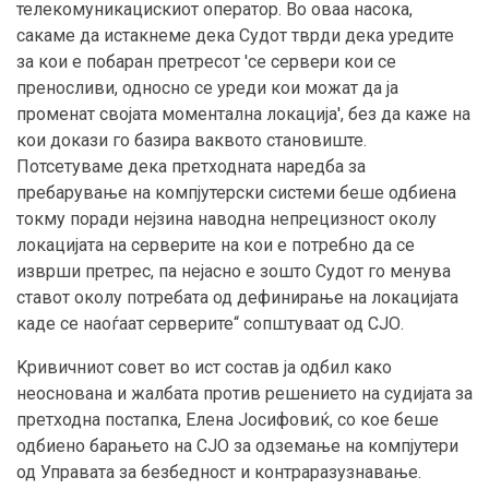
телекомуникацискиот оператор. Во оваа насока,
сакаме да истакнеме дека Судот тврди дека уредите
за кои е побаран претресот 'се сервери кои се
преносливи, односно се уреди кои можат да ја
променат својата моментална локација', без да каже на
кои докази го базира ваквото становиште.
Потсетуваме дека претходната наредба за
пребарување на компјутерски системи беше одбиена
токму поради нејзина наводна непрецизност околу
локацијата на серверите на кои е потребно да се
изврши претрес, па нејасно е зошто Судот го менува
ставот околу потребата од дефинирање на локацијата
каде се наоѓаат серверите“ сопштуваат од СЈО.
Kривичниот совет во ист состав ја одбил како
неоснована и жалбата против решението на судијата за
претходна постапка, Елена Јосифовиќ, со кое беше
одбиено барањето на СЈО за одземање на компјутери
од Управата за безбедност и контраразузнавање.