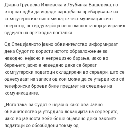
Дијана Груевска Илиевска и Љубинка Башевска, по
вторпат одби да издаде наредба за пребарување на
компјутерските системи кај телекомуникацискиот
оператор, потврдувајќи ја несогласноста која ја изразил
судијата на претходна постапка.
Од Специјалното јавно обвинителство информираат
дека Судот го користи истото образложение за
наводно, нејасно и непрецизно барање, иако во
барањето јасно е наведено дека се бараат
компјутерски податоци складирани во сервери, што се
однесуваат на записи од кои може да се утврди кои сé
телефонски броеви биле предмет на следење на
комуникациите.
„Исто така, за Судот е нејасно како ова Jавно
обвинителство ја утврдило локацијата на серверите,
иако во јавноста веќе беше објавено дека ваквите
податоци се обезбедени токму од