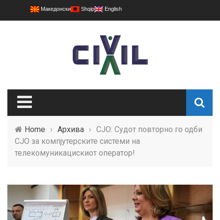
Македонски
Shqip
English
Home
›
Архива
›
СЈО: Судот повторно го одби
СЈО за компјутерските системи на
телекомуникацискиот оператор!