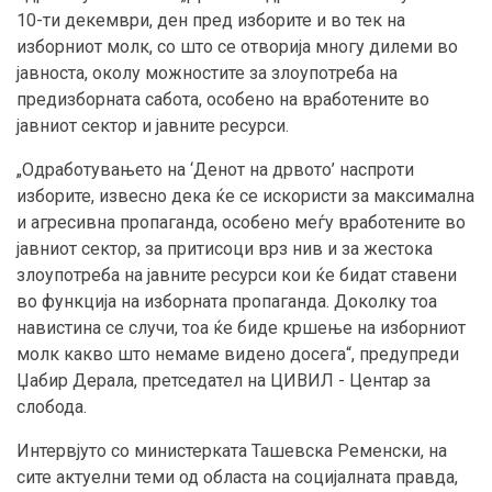
10-ти декември, ден пред изборите и во тек на
изборниот молк, со што се отворија многу дилеми во
јавноста, околу можностите за злоупотреба на
предизборната сабота, особено на вработените во
јавниот сектор и јавните ресурси.
„Одработувањето на ‘Денот на дрвото’ наспроти
изборите, извесно дека ќе се искористи за максимална
и агресивна пропаганда, особено меѓу вработените во
јавниот сектор, за притисоци врз нив и за жестока
злоупотреба на јавните ресурси кои ќе бидат ставени
во функција на изборната пропаганда. Доколку тоа
навистина се случи, тоа ќе биде кршење на изборниот
молк какво што немаме видено досега“, предупреди
Џабир Дерала, претседател на ЦИВИЛ - Центар за
слобода.
Интервјуто со министерката Ташевска Ременски, на
сите актуелни теми од областа на социјалната правда,