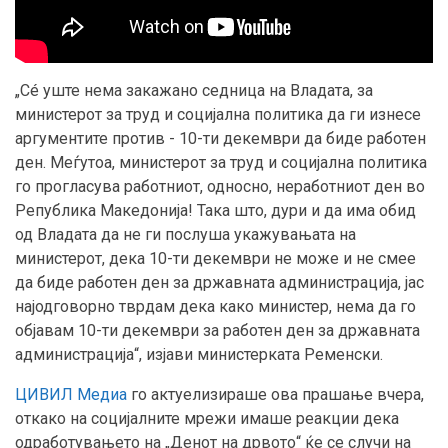
„Сé уште нема закажано седница на Владата, за
министерот за труд и социјална политика да ги изнесе
аргументите против - 10-ти декември да биде работен
ден. Меѓутоа, министерот за труд и социјална политика
го прогласува работниот, односно, неработниот ден во
Република Македонија! Така што, дури и да има обид
од Владата да не ги послуша укажувањата на
министерот, дека 10-ти декември не може и не смее
да биде работен ден за државната администрација, јас
најодговорно тврдам дека како министер, нема да го
објавам 10-ти декември за работен ден за државната
администрација“, изјави министерката Ременски.
ЦИВИЛ Медиа
го актуелизираше ова прашање вчера,
откако на социјалните мрежи имаше реакции дека
одработувањето на „Денот на дрвото“ ќе се случи на