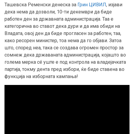
Ташевска Ременски денеска за
Грин ЦИВИЛ
, изјави
дека нема да дозволи, 10-ти декември да биде
работен ден за државната администрација. Таа е
категорична во ставот дека дури и да има обиди на
Владата, овој ден да биде прогласен за работен, таа,
како ресорен министер, тоа нема да го објави. Затоа
што, според неа, така се создава огромен простор за
сомнеж дека државаната администрација, којашто во
голема мерка сé уште е под контрола на владејачката
партија, токму дента пред избори, ќе биде ставена во
функција на изборната кампања!