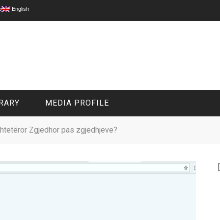
p
English
RARY
MEDIA PROFILE
htetëror Zgjedhor pas zgjedhjeve?
CIVIL MEDIA PLATFORM
ONLINE CHANNELS