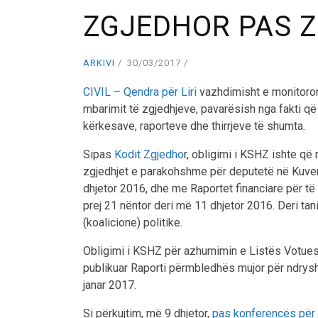
ZGJEDHOR PAS 
ARKIVI
30/03/2017
CIVIL – Qendra për Liri
vazhdimisht e monitoron
mbarimit të zgjedhjeve, pavarësish nga fakti që 
kërkesave, raporteve dhe thirrjeve të shumta.
Sipas
Kodit Zgjedho
r, obligimi i KSHZ ishte që 
zgjedhjet e parakohshme për deputetë në Kuve
dhjetor 2016, dhe me Raportet financiare për të
prej 21 nëntor deri më 11 dhjetor 2016. Deri tani
(koalicione) politike.
Obligimi i KSHZ për azhurnimin e Listës Votue
publikuar Raporti përmbledhës mujor për ndrys
janar 2017.
Si përkujtim, më 9 dhjetor,
pas konferencës për 