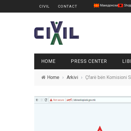
Македонски
Shqi
CIVIL
CONTACT
HOME
PRESS CENTER
LIB
Home
›
Arkivi
›
Çfarë bën Komisioni S