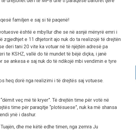
 të drejtohet deri te MPB dhe ti paraqesë banorët tjerë
aqesë familjen e saj si të paqenë!
votuesve është e mbyllur dhe se në asnjë mënyrë emri i
në zgjedhjet e 11 dhjetorit ajo nuk do ta realizojë të drejtën
e deri tani 20 vite ka votuar në të njëjtën adresë pa
i te KSHZ, vallë do të mundet të bëjë diçka, i janë
por se ankesa e saj nuk do të ndikojë mbi vendimin e tyre
os heq dorë nga realizimi i të drejtës saj votuese.
e “dëmit veç më të kryer”. Të drejtën time për votë në
drejtës time për paraqitje “plotësuese”, nuk ka më shansa
endi ynë i dashur.
e Tuajën, dhe me këtë edhe timen, nga zemra Ju