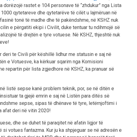
t’ia dorëzojë rastet e 104 personave të “zhdukur” nga Lista
i 1000 qytetareve dhe qytetarëve të cilët u lajmëruan në
befasinë tonë të madhe dhe të pakëndshme, në KSHZ nuk
lin e përgatiti ekipi i Civilit, duke tentuar tu ndihmojë së
alizojnë të drejtën e tyre votuese. Në KSHZ, thjeshtë nuk
jeve!
eri te Civili për këshillë lidhur me statusin e saj në
stën e Votuesve, ka kërkuar sqarim nga Komisioni
me repartin për lista zgjedhore në KSHZ, ka pranuar së
 në listë sepse kanë problem teknik, por, se në ditën e
insistuar ta gjejë emrin e saj në Listën para ditës së
undshme sepse, sipas të dhënave të tyre, letërnjoftimi i
a afat deri në vitin 2020!
ese, dhe se duhet të paraqitet në afatin ligjor të
ë si votues fantazma. Kur ju ka shpjeguar se në adresën e