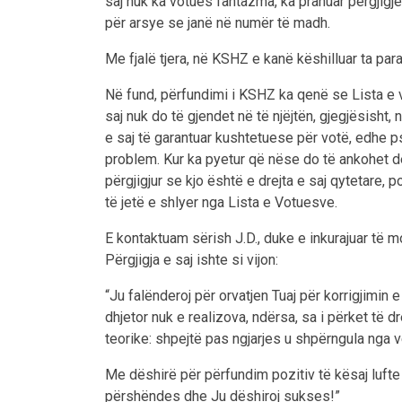
saj nuk ka votues fantazma, ka pranuar përgjigje
për arsye se janë në numër të madh.
Me fjalë tjera, në KSHZ e kanë këshilluar ta par
Në fund, përfundimi i KSHZ ka qenë se Lista e 
saj nuk do të gjendet në të njëjtën, gjegjësisht, 
e saj të garantuar kushtetuese për votë, edhe ps
problem. Kur ka pyetur që nëse do të ankohet der
përgjigjur se kjo është e drejta e saj qytetare, 
të jetë e shlyer nga Lista e Votuesve.
E kontaktuam sërish J.D., duke e inkurajuar të m
Përgjigja e saj ishte si vijon:
“Ju falënderoj për orvatjen Tuaj për korrigjimin 
dhjetor nuk e realizova, ndërsa, sa i përket të 
teorike: shpejtë pas ngjarjes u shpërngula nga v
Me dëshirë për përfundim pozitiv të kësaj luft
përshëndes dhe Ju dëshiroj sukses!”