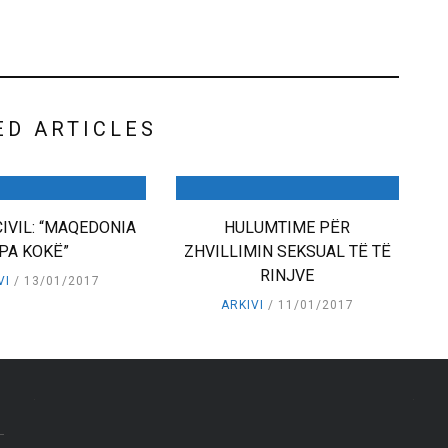
ED ARTICLES
CIVIL: “MAQEDONIA
HULUMTIME PËR
PA KOKË”
ZHVILLIMIN SEKSUAL TË TË
RINJVE
VI
13/01/2017
ARKIVI
11/01/2017