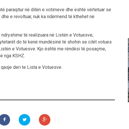
është paraqitur në ditën e votimeve dhe është vërtetuar se
 dhe e revoltuar, nuk ka ndërmend të kthehet në
ër ndryshime të realizuara në Listën e Votuesve,
tetarët do të kenë mundësinë të shohin se cilët votues
ë Listën e Votuesve. Kjo është me rëndësi të posaçme,
jnë nga KSHZ.
qasje deri te Lista e Votuesve.