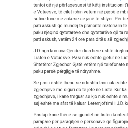
tentoi që një përfaqësuesi të këtij institucioni 
e Votuesve, të cilët ishin vetëm një pjesë e mb
selinë tonë me ankesë se janë të shlyer. Për 
pati askush që mundej ta pranonte materialin të ci
paku njëqind qytetareve dhe qytetarëve që ta re
pati askush, vetëm 24 orë para ditës së zgjedh
J.D. nga komuna Qendër disa herë është drejtuar d
Listën e Votuesve. Pasi nuk është gjetur në Li
Shtetëror Zgjedhor. Gjatë vetëm një telefonate 
paku persë përgjigje të ndryshme.
Së pari i është thënë se ndoshta tani nuk është
zgjedhjeve me siguri do të jetë në Listë. Kur ka 
zgjedhjeve, i kanë treguar se kjo nuk është e m
saj është me afat të kaluar. Letërnjoftimi i J.D. k
Pastaj i kanë thënë se gjendet në listën kontestu
paraparë për paraqitjen e personave që figurojn