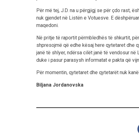
Për më tej, J.D. na u përgjigj se për çdo rast, 
nuk gjendet në Listën e Votuesve. E dëshpëruar
maqedoni.
Në pritje të raportit përmbledhës të shkurtit, p
shpresojmë që edhe kësaj here qytetaret dhe qy
janë të shlyer, ndërsa cilët janë të vendosur n
duke i pasur parasysh informatat e pakta që vi
Për momentin, qytetaret dhe qytetarët nuk kanë 
Biljana Jordanovska