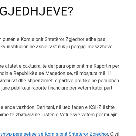
ZGJEDHJEVE?
 punën e Komisionit Shtetëror Zgjedhor edhe pas
ky institucion në asnjë rast nuk ju përgjigj mesazheve,
në afatet e caktuara, të del para opinionit me Raportin për
ndin e Republikës së Maqedonisë, të mbajtura më 11
 ardhurat dhe shpenzimet e partive politike në periudhën
 janë publikuar raporte financiare për vetëm katër parti
se ende vazhdon. Deri tani, në ueb faqen e KSHZ është
hime të zbatuara në Listën e Votuesve vetëm për muajin
shtyp para selisë së Komisionit Shtetëror Zgjedhor
, Civili