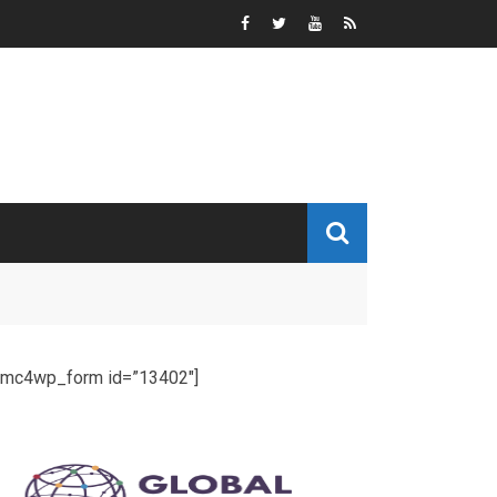
[mc4wp_form id=”13402″]