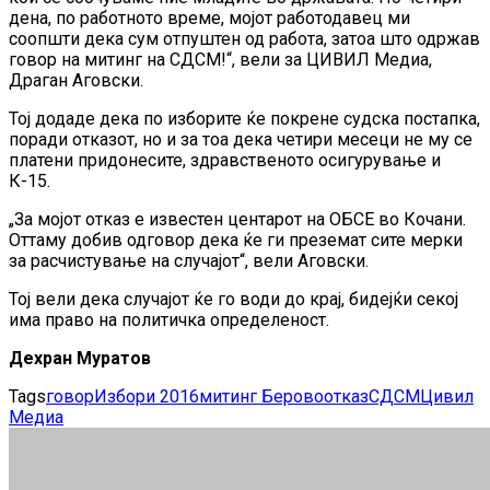
дена, по работното време, мојот работодавец ми
соопшти дека сум отпуштен од работа, затоа што одржав
говор на митинг на СДСМ!“, вели за ЦИВИЛ Медиа,
Драган Аговски.
Тој додаде дека по изборите ќе покрене судска постапка,
поради отказот, но и за тоа дека четири месеци не му се
платени придонесите, здравственото осигурување и
К-15.
„За мојот отказ е известен центарот на ОБСЕ во Кочани.
Оттаму добив одговор дека ќе ги преземат сите мерки
за расчистување на случајот“, вели Аговски.
Тој вели дека случајот ќе го води до крај, бидејќи секој
има право на политичка определеност.
Дехран Муратов
Tags
говор
Избори 2016
митинг Берово
отказ
СДСМ
Цивил
Медиа