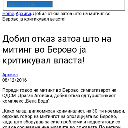
Home
›
Архива
›
Добил отказ затоа што на митинг во
Берово ја критикувал власта!
Добил отказ затоа што на
митинг во Берово ја
критикувал власта!
Архива
08/12/2016
Поради говор на митинг во Берово, симпатизерот на
СДСМ, Драган Аговски, добил отказ од туристичкиот
комплекс „Бела Вода“.
„Како млад, дипломиран криминалист, на 30-ти ноември,
одржав говор на митингот на опозицијата во Берово,
каде што зборував за сите проблеми и недостатоци со
кои се соочуваме ние младите во државата. По четири