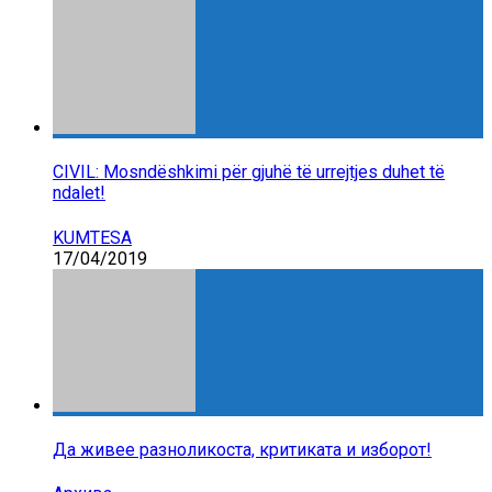
CIVIL: Mosndëshkimi për gjuhë të urrejtjes duhet të
ndalet!
KUMTESA
17/04/2019
Да живее разноликоста, критиката и изборот!