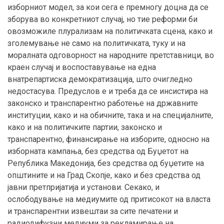
изборниот модел, за кои сега е премногу доцна да се
зборува во конкретниот случај, но тие реформи би
овозможиле плурализам на политичката сцена, како и
зголемување не само на политичката, туку и на
моралната одговорност на народните претставници, во
краен случај и воспоставување на една
внатрепартиска демократизација, што очигледно
недостасува. Предуслов е и треба да се инсистира на
законско и транспарентно работење на државните
институции, како и на обичните, така и на специјалните,
како и на политичките партии, законско и
транспарентно, финансирање на изборите, односно на
изборната кампања, без средства од Буџетот на
Република Македонија, без средства од буџетите на
општините и на Град Скопје, како и без средства од
јавни претпријатија и установи. Секако, и
ослободување на медиумите од притисокот на власта
и транспарентни извештаи за сите печатени и
радиодифузни медиуми за рекламирање на