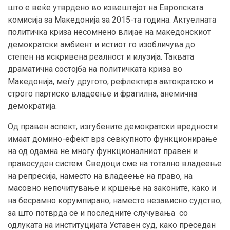
што е веќе утврдено во извештајот на Европската
комисија за Македонија за 2015-та година. Актуелната
политичка криза несомнено влијае на македонскиот
демократски амбиент и истиот го изобличува до
степен на искривена реалност и илузија. Таквата
драматична состојба на политичката криза во
Македонија, меѓу другото, рефлектира автократско и
строго партиско владеење и фрагилна, анемична
демократија.
Од правен аспект, изгубените демократски вредности
имаат домино-ефект врз севкупното функционирање
на од одамна не многу функционалниот правен и
правосуден систем. Сведоци сме на тотално владеење
на репресија, наместо на владеење на право, на
масовно непочитување и кршење на законите, како и
на бесрамно корумпирано, наместо независно судство,
за што потврда се и последните случувања со
одлуката на институцијата Уставен суд, како преседан