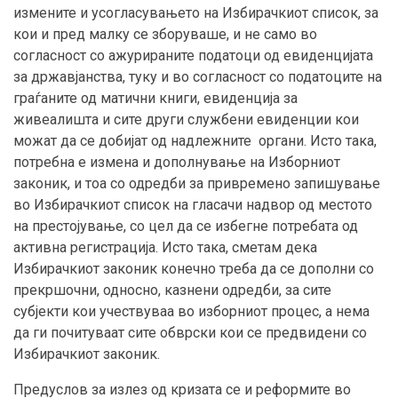
измените и усогласувањето на Избирачкиот список, за
кои и пред малку се зборуваше, и не само во
согласност со ажурираните податоци од евиденцијата
за државјанства, туку и во согласност со податоците на
граѓаните од матични книги, евиденција за
живеалишта и сите други службени евиденции кои
можат да се добијат од надлежните органи. Исто така,
потребна е измена и дополнување на Изборниот
законик, и тоа со одредби за привремено запишување
во Избирачкиот список на гласачи надвор од местото
на престојување, со цел да се избегне потребата од
активна регистрација. Исто така, сметам дека
Избирачкиот законик конечно треба да се дополни со
прекршочни, односно, казнени одредби, за сите
субјекти кои учествуваа во изборниот процес, а нема
да ги почитуваат сите обврски кои се предвидени со
Избирачкиот законик.
Предуслов за излез од кризата се и реформите во