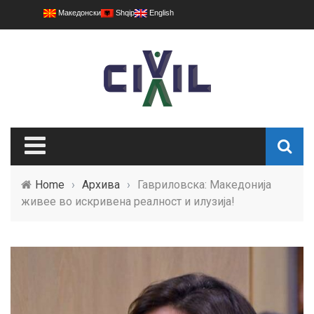
Македонски
Shqip
English
Home
›
Архива
›
Гавриловска: Македонија
живее во искривена реалност и илузија!