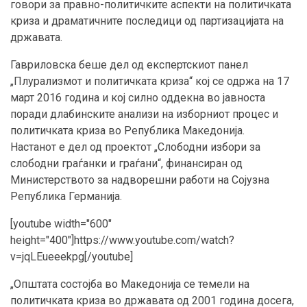
говори за правно-политичките аспекти на политичката
криза и драматичните последици од партизацијата на
државата.
Гавриловска беше дел од експертскиот панел
„Плурализмот и политичката криза“ кој се одржа на 17
март 2016 година и кој силно оддекна во јавноста
поради длабинските анализи на изборниот процес и
политичката криза во Република Македонија.
Настанот е дел од проектот „Слободни избори за
слободни граѓанки и граѓани“, финансиран од
Министерството за надворешни работи на Сојузна
Република Германија.
[youtube width="600"
height="400"]https://www.youtube.com/watch?
v=jqLEueeekpg[/youtube]
„Општата состојба во Македонија се темели на
политичката криза во државата од 2001 година досега,