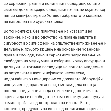
со сериозни правни и политички последици, со што
сметам дека на крајно силеџиски начин, по којзнае кој
пат се манифестира со Уставот забранетото мешање
на извршната во судската власт.
Во тој контекст, без почитување на Уставот и на
законите, како и во одсуство на правна заштита и
сигурност во сите сфери на општественото живеење и
делување, грубото кршење на основните човекови
права и слободи, како и сериозното загрозување на
слободата на медиумите и изборите, колку апсурдно и
да звучи - е логична последица на лошото владеење
на актуелната власт, и нејзиното несовесно,
недомаќинско менаџирање со државата. Зборувајќи
исклучиво од правен аспект, сметам дека постојат
повеќе предуслови за да се излезе од политичката
криза и да се ослободат не само институциите, туку и
самите граѓани, од контролата на власта. Во тој
контекст, предуслов за излез од политичката криза се