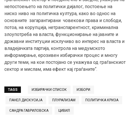
непостоењето на политички дијалог, постоење на
ниско ниво на политичка култура, како во однос на
основните загарантирани човекови права и слободи,
потоа, на корупција, нетранспарентност, криминална
злоупотреба на власта, функционирање на јавните и
државни институции исклучиво во интерес на власта и
владејачката партија, контрола на медумското
информирање, ерозивен избирачки процес и многу
други теми, на кои постојано се укажува од граѓанскиот
сектор и мислам, има ефект кај граѓаните“.
TAGS
ИЗБИРАЧКИ СПИСОК
ИЗБОРИ
ПАНЕЛ ДИСКУСИЈА
ПЛУРАЛИЗАМ
ПОЛИТИЧКА КРИЗА
САНДРА ГАВРИЛОВСКА
ЦИВИЛ