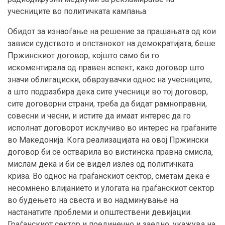
учесниците во политичката кампања.
Обидот за изнаоѓање на решение за прашањата од кои
зависи судството и опстанокот на демократијата, беше
Пржинскиот договор, којшто само би го
искоментирала од правен аспект, како договор што
значи облигациски, обврзувачки однос на учесниците,
а што подразбира дека сите учесници во тој договор,
сите договорни страни, треба да бидат рамноправни,
совесни и чесни, и истите да имаат интерес да го
исполнат договорот исклучиво во интерес на граѓаните
во Македонија. Кога реализацијата на овој Пржински
договор би се остварила во вистинска правна смисла,
мислам дека и би се видел излез од политичката
криза. Во однос на граѓанскиот сектор, сметам дека е
несомнено влијанието и улогата на граѓанскиот сектор
во будењето на свеста и во надминување на
настанатите проблеми и општествени девијации.
Граѓанскиот сектор и поединечно и заедно, укажува на