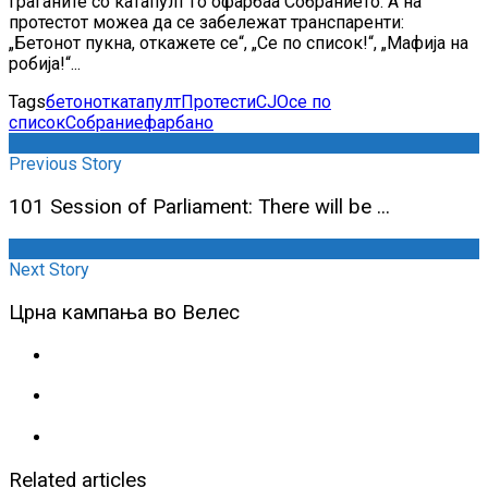
Граѓаните со катапулт го офарбаа Собранието. А на
протестот можеа да се забележат транспаренти:
„Бетонот пукна, откажете се“, „Се по список!“, „Мафија на
робија!“...
Tags
бетонот
катапулт
Протести
СЈО
се по
список
Собрание
фарбано
Previous Story
101 Session of Parliament: There will be ...
Next Story
Црна кампања во Велес
Related articles