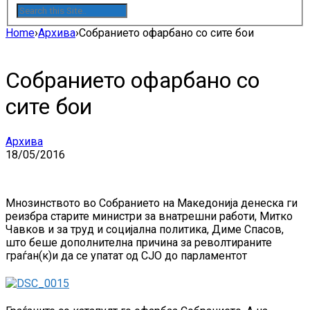
Home
›
Архива
›
Собранието офарбано со сите бои
Собранието офарбано со
сите бои
Архива
18/05/2016
Мнозинството во Собранието на Македонија денеска ги
реизбра старите министри за внатрешни работи, Митко
Чавков и за труд и социјална политика, Диме Спасов,
што беше дополнителна причина за револтираните
граѓан(к)и да се упатат од СЈО до парламентот