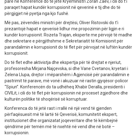
parë në Konferencë do të jetë Kryeministri Zoran Zaev, i cili do t’i
paraqet hapat kundër korrupsionit në qeverinë e tij dhe do të
përgjigjet në pyetja nga kjo fushë.
Më pas, zëvendës ministri për drejtësi, Oliver Ristovski do t’i
prezantojë hapat e qeverisë lidhur me propozimin për ligjin e ri
kundër korrupsionit. Rozeta Trajan, eksperte me përvojë të madhe
dhe sekretare e përgjithshme e Sekretariatit të Komisionit për
parandalimin e korrupsionit do të flet për përvojat në luftën kundër
korrupsionit.
Do të flet edhe aktivistja dhe ekspertja për të drejtat e njeriut,
profesoresha Mirjana Najçevska, si dhe Vane Cvetanov, kryetari i
Zelena Llupa, drejtor i mëparshëm i Agjencisë për parandalimin e
pastrimit të parave, më vonë i akuzuar në rastin gjyqësor-policor
“Spiun”. Konferencën do ta udhëheq Xhabir Deralla, presidenti i
CIVILit, i cili do të flet për korrupsionin në proceset zgjedhore dhe
kulturën politike të shoqërisë së korruptuar.
Konferenca do të jetë rast i rrallë në një vend të gjenden
përfaqësuesit më të lartë të Qeverisë, komunitetit ekspert,
institucionet dhe organizatat joqeveritare dhe të këmbejnë
qëndrime për temën më të nxehtë në vend dhe në botë –
korrupsionin.