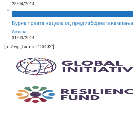
28/04/2014
Бурна првата недела од предизборната кампања
Архива
31/03/2014
[mc4wp_form id=”13402″]