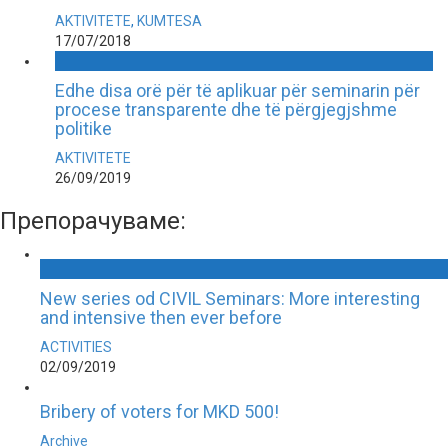
AKTIVITETE
,
KUMTESA
17/07/2018
Edhe disa orë për të aplikuar për seminarin për
procese transparente dhe të përgjegjshme
politike
AKTIVITETE
26/09/2019
Препорачуваме:
New series od CIVIL Seminars: More interesting
and intensive then ever before
ACTIVITIES
02/09/2019
Bribery of voters for MKD 500!
Archive