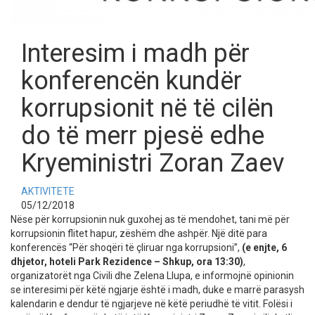
Interesim i madh për
konferencën kundër
korrupsionit në të cilën
do të merr pjesë edhe
Kryeministri Zoran Zaev
AKTIVITETE
05/12/2018
Nëse për korrupsionin nuk guxohej as të mendohet, tani më për
korrupsionin flitet hapur, zëshëm dhe ashpër. Një ditë para
konferencës “Për shoqëri të çliruar nga korrupsioni”,
(e enjte, 6
dhjetor, hoteli Park Rezidence – Shkup, ora 13:30)
,
organizatorët nga Civili dhe Zelena Llupa, e informojnë opinionin
se interesimi për këtë ngjarje është i madh, duke e marrë parasysh
kalendarin e dendur të ngjarjeve në këtë periudhë të vitit. Folësi i