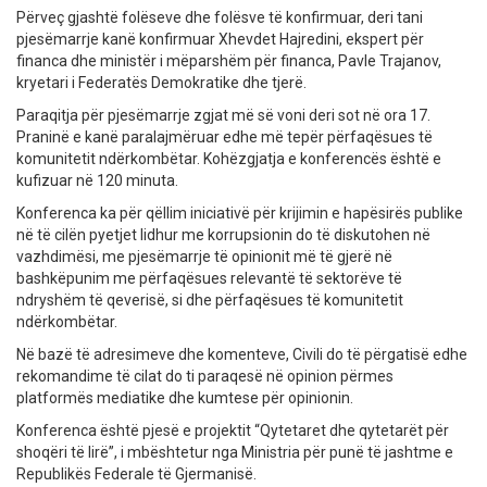
Përveç gjashtë folëseve dhe folësve të konfirmuar, deri tani
pjesëmarrje kanë konfirmuar Xhevdet Hajredini, ekspert për
financa dhe ministër i mëparshëm për financa, Pavle Trajanov,
kryetari i Federatës Demokratike dhe tjerë.
Paraqitja për pjesëmarrje zgjat më së voni deri sot në ora 17.
Praninë e kanë paralajmëruar edhe më tepër përfaqësues të
komunitetit ndërkombëtar. Kohëzgjatja e konferencës është e
kufizuar në 120 minuta.
Konferenca ka për qëllim iniciativë për krijimin e hapësirës publike
në të cilën pyetjet lidhur me korrupsionin do të diskutohen në
vazhdimësi, me pjesëmarrje të opinionit më të gjerë në
bashkëpunim me përfaqësues relevantë të sektorëve të
ndryshëm të qeverisë, si dhe përfaqësues të komunitetit
ndërkombëtar.
Në bazë të adresimeve dhe komenteve, Civili do të përgatisë edhe
rekomandime të cilat do ti paraqesë në opinion përmes
platformës mediatike dhe kumtese për opinionin.
Konferenca është pjesë e projektit “Qytetaret dhe qytetarët për
shoqëri të lirë”, i mbështetur nga Ministria për punë të jashtme e
Republikës Federale të Gjermanisë.