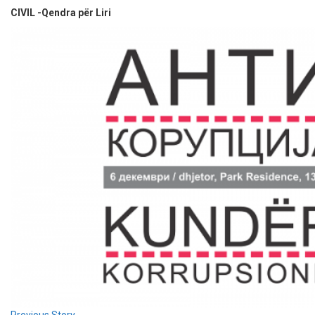
CIVIL -Qendra për Liri