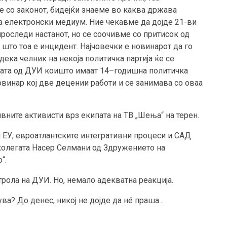
е со законот, бидејќи знаеме во каква држава
а електронски медиум. Ние чекавме да дојде 21-ви
роследи настанот, но се соочивме со притисок од
 што тоа е инцидент. Најчовечки е новинарот да го
дека челник на некоја политичка партија ќе се
подата од ДУИ коишто имаат 14–годишна политичка
овинар кој две децении работи и се занимава со оваа
вните активисти врз екипата на ТВ „Шења“ на терен.
и ЕУ, евроатлантските интегративни процеси и САД
и колегата Насер Селмани од Здружението на
“.
рола на ДУИ. Но, немало адекватна реакција.
а? До денес, никој не дојде да нé праша...