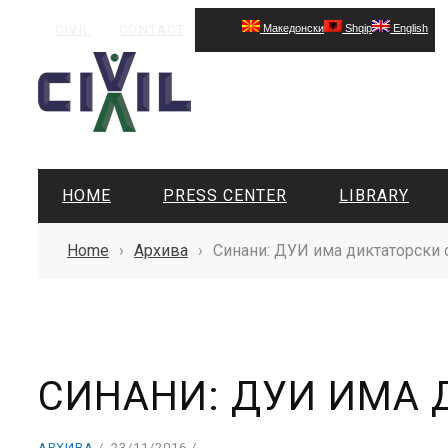
CIVIL
CONTACT
Македонски
Shqip
English
HOME
PRESS CENTER
LIBRARY
Home
›
Архива
›
Синани: ДУИ има диктаторски 
СИНАНИ: ДУИ ИМА 
АРХИВА
23/11/2016