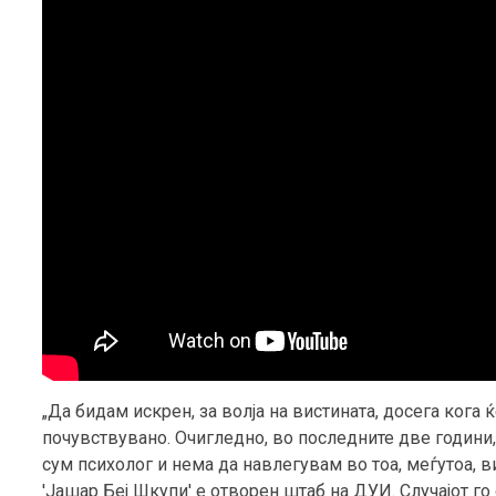
„Да бидам искрен, за волја на вистината, досега кога
почувствувано. Очигледно, во последните две години, 
сум психолог и нема да навлегувам во тоа, меѓутоа, 
'Јашар Беј Шкупи' е отворен штаб на ДУИ. Случајот го