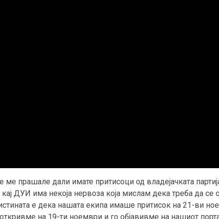
 ќе ме прашале дали имате притисоци од владејачката парти
кај ДУИ има некоја нервоза која мислам дека треба да се о
вистината е дека нашата екипа имаше притисок на 21-ви но
 откривме на 19-ти ноември и го објавивме на нашиот порта