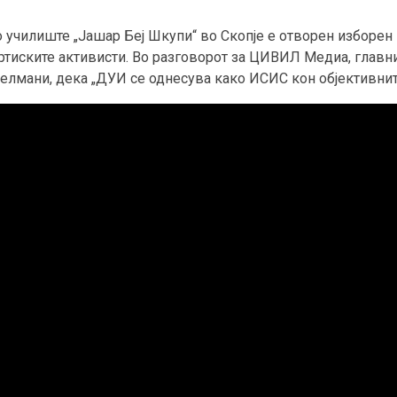
училиште „Јашар Беј Шкупи“ во Скопје е отворен изборен ш
артиските активисти. Во разговорот за ЦИВИЛ Медиа, главн
Селмани, дека „ДУИ се однесува како ИСИС кон објективнит