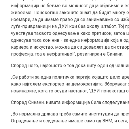
информација не бевме во можност да ја објавиме и во
живееме. Понекогаш законите знаат да бидат многу е
ноември, за да имаме право да се занимаваме со избо
луѓе-приврзаници на ДУИ кои беа околу штабот. Тој пр
чувствува таквото однесување како притисок, затоа шт
однесува така кон нив - за една информација која е 
кариера и искуство, можеа да си дозволат да си отво
професија, тоа е несфатливо!“, резигниран е Синани.
Според него, најлошото е тоа дека ниту еден од челн
„Се работи за една политичка партија којашто цело в
како најголем експортер на демократијата. Зборуваат
новинарите, кога го осуди настанот, 'ДУИ понекогаш с
Според Синани, нивата информација била споделувана 
„Во нормална држава треба самите институции да презе
Оградување и осудување имаше само од ЗНМ, и сега,