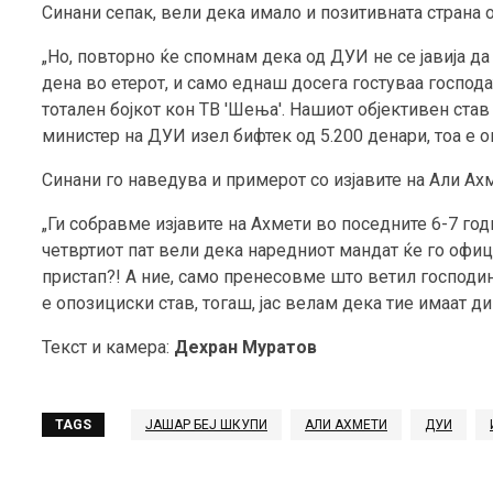
Синани сепак, вели дека имало и позитивната страна о
„Но, повторно ќе спомнам дека од ДУИ не се јавија да
дена во етерот, и само еднаш досега гостуваа господа
тотален бојкот кон ТВ 'Шења'. Нашиот објективен став
министер на ДУИ изел бифтек од 5.200 денари, тоа е оп
Синани го наведува и примерот со изјавите на Али Ах
„Ги собравме изјавите на Ахмети во поседните 6-7 год
четвртиот пат вели дека наредниот мандат ќе го офици
пристап?! А ние, само пренесовме што ветил господи
е опозициски став, тогаш, јас велам дека тие имаат ди
Текст и камера:
Дехран Муратов
TAGS
ЈАШАР БЕЈ ШКУПИ
АЛИ АХМЕТИ
ДУИ