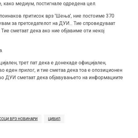
е, како медиум, постигнале одредена цел.
и поинаков притисок врз 'Шења', ние постоиме 370
увам за претседателот на ДУИ... Тие спроведуваат
 Тие сметаат дека ако ние објавиме оти некој
а.
цијален, трет пат дека е донекаде официјален,
 во еден прилог, и тие сметаа дека тоа е опозиционен
о во ДУИ сметаат дека објавувањето на информациите
СОЦИ ВРЗ НОВИНАРИ
ЦИВИЛ