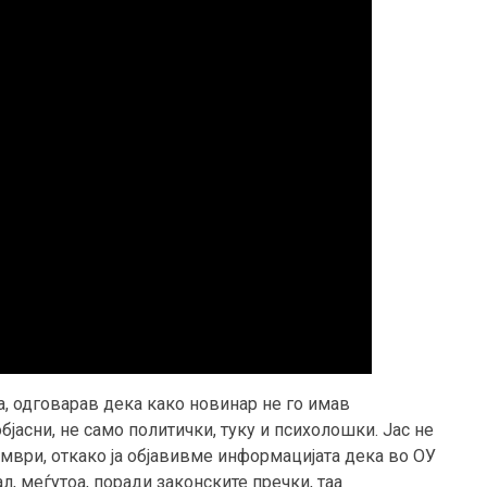
ја, одговарав дека како новинар не го имав
бјасни, не само политички, туку и психолошки. Јас не
ември, откако ја објавивме информацијата дека во ОУ
л, меѓутоа, поради законските пречки, таа