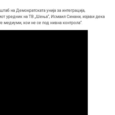
таб на Демократската унија за интеграција,
иот уредник на ТВ „Шења“, Исмаил Синани, изјави дека
е медиуми, кои не се под нивна контрола“.