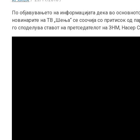
По објавувањето на информацијата дека во основното 
новинарите на ТВ „Шења“ се соочија со притисок од п
го споделува ставот на претседателот на ЗНМ, Насер 