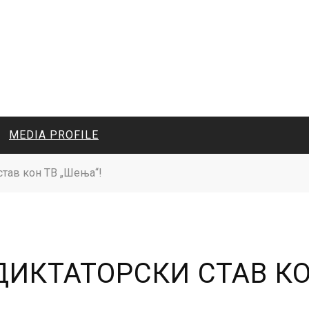
MEDIA PROFILE
став кон ТВ „Шења“!
CIVIL MEDIA PLATFORM
ONLINE CHANNELS
ДИКТАТОРСКИ СТАВ КО