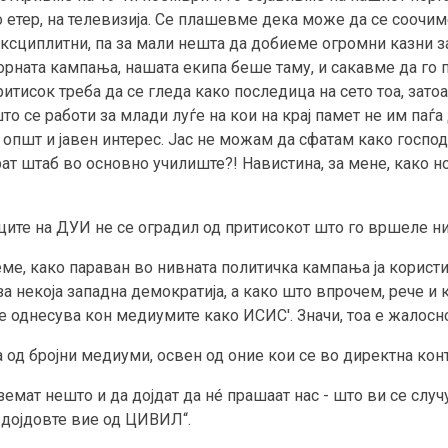
 етер, на телевизија. Се плашевме дека може да се соочим
ксциплитни, па за мали нешта да добиеме огромни казни з
рната кампања, нашата екипа беше таму, и сакавме да го п
итисок треба да се гледа како последица на сето тоа, затоа
о се работи за млади луѓе на кои на крај памет не им паѓа 
од општ и јавен интерес. Јас не можам да сфатам како гос
рат штаб во основно училиште?! Навистина, за мене, како н
иците на ДУИ не се оградил од притисокот што го вршеле ни
реме, како параван во нивната политичка кампања ја корист
 за некоја западна демократија, а како што впрочем, рече 
е однесува кон медиумите како ИСИС'. Значи, тоа е жалосно
од бројни медиуми, освен од оние кои се во директна конт
мат нешто и да дојдат да нé прашаат нас - што ви се случув
 дојдовте вие од ЦИВИЛ“.