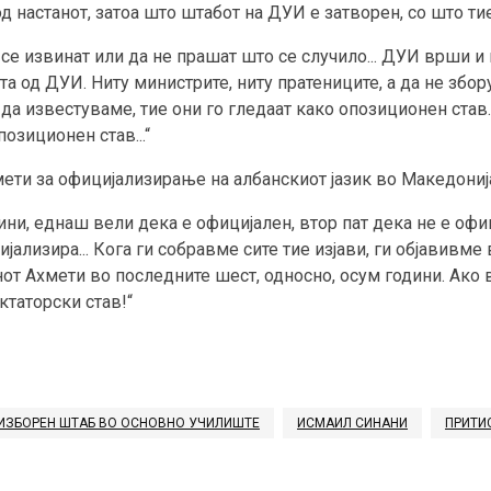
д настанот, затоа што штабот на ДУИ е затворен, со што ти
 се извинат или да не прашат што се случило... ДУИ врши 
та од ДУИ. Ниту министрите, ниту пратениците, а да не збор
 да известуваме, тие они го гледаат како опозиционен став.
озиционен став...“
мети за официјализирање на албанскиот јазик во Македониј
ини, еднаш вели дека е официјален, втор пат дека не е офи
јализира... Кога ги собравме сите тие изјави, ги објавивме
нот Ахмети во последните шест, односно, осум години. Ак
ктаторски став!“
ИЗБОРЕН ШТАБ ВО ОСНОВНО УЧИЛИШТЕ
ИСМАИЛ СИНАНИ
ПРИТИ