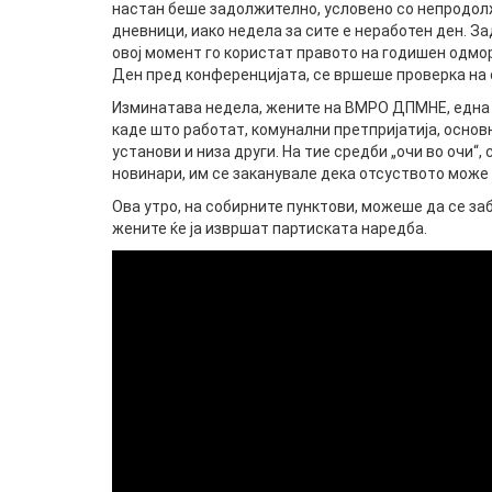
настан беше задолжително, условено со непродолж
дневници, иако недела за сите е неработен ден. З
овој момент го користат правото на годишен одмо
Ден пред конференцијата, се вршеше проверка на 
Изминатава недела, жените на ВМРО ДПМНЕ, една 
каде што работат, комунални претпријатија, основ
установи и низа други. На тие средби „очи во очи“
новинари, им се заканувале дека отсуството може
Ова утро, на собирните пунктови, можеше да се з
жените ќе ја извршат партиската наредба.