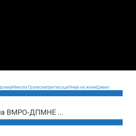
донија
Никола Груевски
притисоци
Унија на жени
Цивил
на ВМРО-ДПМНЕ ...