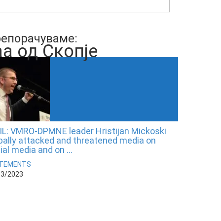
епорачуваме:
а од Скопје
IL: VMRO-DPMNE leader Hristijan Mickoski
bally attacked and threatened media on
ial media and on ...
TEMENTS
03/2023