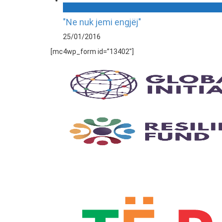
"Ne nuk jemi engjëj"
25/01/2016
[mc4wp_form id=”13402″]