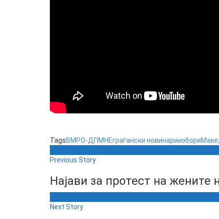
Tags
ВМРО-ДПМНЕ
граѓански новинари
избори
Маке
Previous Story
Најави за протест на жените 
Next Story