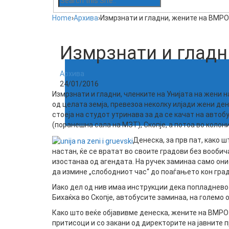
Home
›
Архива
›
Измрзнати и гладни, жените на ВМРО
Измрзнати и гладн
Архива
24/01/2016
Измрзнати и гладни, членките на Унијата на жени 
од целата земја, превезоа неколку илјади жени де
стоеја на студот утринава за да се качат на авто
(поранешна сала на МЗТ), Скопје, а потоа во колони
Денеска, за прв пат, како ш
настан, ќе се вратат во своите градови без вооби
изостанаа од агендата. На ручек заминаа само они
да измине „слободниот час“ до поаѓањето кон град
Иако дел од нив имаа инструкции дека попладнево
Бихаќка во Скопје, автобусите заминаа, на големо
Како што веќе објавивме денеска, жените на ВМРО
притисоци и со закани од директорите на јавните 