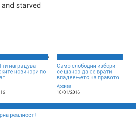
 and starved
ги наградува
Само слободни избори
ските новинари по
се шанса да се врати
ат
владеењето на правото
Архива
016
10/01/2016
рна реалност!