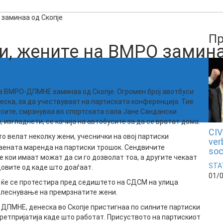
 заминаа од Скопје
Пр
и, жените на ВМРО замина
на ВМРО-ДПМНЕ заминаа од Скопје. Огромен број авотбуси
неска, за да учествуваат на партиската конференција. Тие
бусите, смрзнуваа во спортската сала Јане Сандански
, изгладнети, се качија на автобусите за да се вратат дома.
CIV
то велат неколку жени, учеснички на овој партиски
ver
чаената маренда на партиски трошок. Сендвичите
soc
е кои имаат можат да си го дозволат тоа, а другите чекаат
STA
овите од каде што доаѓаат.
01/
 ќе се протестира пред седиштето на СДСМ на улица
 олеснување на премрзнатите жени.
 ДПМНЕ, денеска во Скопје пристигнаа по силните партиски
претпријатија каде што работат. Присуството на партискиот