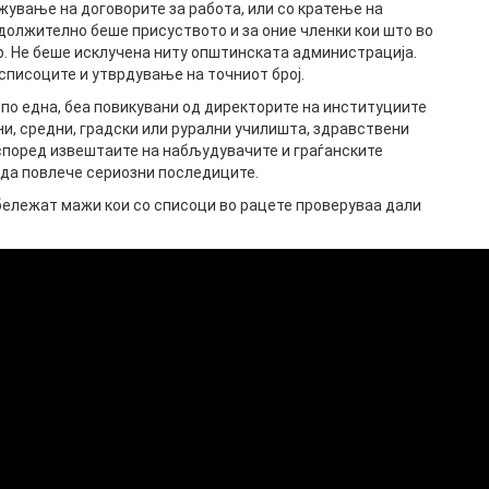
ување на договорите за работа, или со кратење на
адолжително беше присуството и за оние членки кои што во
р. Не беше исклучена ниту општинската администрација.
списоците и утврдување на точниот број.
по една, беа повикувани од директорите на институциите
ни, средни, градски или рурални училишта, здравствени
, според извештаите на набљудувачите и граѓанските
 да повлече сериозни последиците.
абележат мажи кои со списоци во рацете проверуваа дали