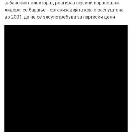
албанскиот електорат, реагираа нејзини поранешни
лидери, со барање - организацијата која е распуштена
во 2001, да не се злоупотребува за партиски цели