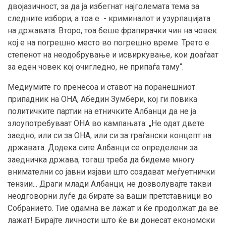
двојазичност, за да ја избегнат најголемата тема за
следните избори, а тоа е - криминалот и узурпацијата
на државата. Второ, тоа беше фрапирачки чин на човек
кој е на погрешно место во погрешно време. Трето е
степенот на неодобрување и исвиркување, кои доаѓаат
за еден човек кој очигледно, не припаѓа таму“.
Медиумите го пренесоа и ставот на поранешниот
припадник на ОНА, Абедин Зумбери, кој ги повика
политичките партии на етничките Албанци да не ја
злоупотребуваат ОНА во кампањата: „Не одат двете
заедно, или си за ОНА, или си за граѓански концепт на
државата. Додека сите Албанци се определени за
заедничка држава, тогаш треба да бидеме многу
внимателни со јавни изјави што создават меѓуетнички
тензии... Драги млади Албанци, не дозволувајте такви
неодговорни луѓе да бирате за ваши претставници во
Собранието. Тие одамна ве лажат и ќе продолжат да ве
лажат! Бирајте личности што ќе ви донесат економски