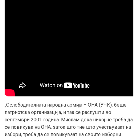
„Ослободителната народна армија – ОНА (УЧК), беше
патриотска организација, и таа се распушти во
септември 2001 година. Мислам дека никој не треба да
се повикува на ОНА, затоа што тие што учествуваат на
избори, треба да се повикуваат на своите изборни