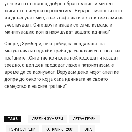
услови за опстанок, добро образование, и мирен
живот со сигурна перспектива. Бирајте личности што
ви донесуват мир, а не конфликти во кои тие сами не
учествуваат. Сите други изјави се само измама и
манипулација кои ја нарушуват вашата иднина!“
Според Зумбери, секој обид за создавање на
меѓуетнички поделби треба да се казни со гласот на
граѓаните. „Сите тие кои цела ноќ кодошат и крадат
заедно, а цел ден продават лажен патриотизам, е
време да се казнуваат. Верувам дека мојот апел ќе
допре до секого кој ја сака иднината на своето
семејство и на сите граѓани“.
TAGS
АБЕДИН ЗУМБЕРИ
АРТАН ГРУБИ
ГЗИМ ОСТРЕНИ
КОНФЛИКТ 2001
ОНА