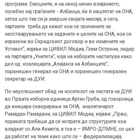
програми. Емоциите, и на некој начин влијанието,
посебно кај граѓаните - Албанци, ќе ѝ наштетат на ОНА,
затоа што таа си ја заврши својата мисија, и сега,
партиите треба да кажат кои се причините за
неостварувањето на задачите и целите на ОНА, кои се
изразени во Охридскиот договор и во измените на
Уставот“, изјави за ЦИВИЛ Медиа, Гзим Острени, лидер
на партијата „Унитети“, која на изборите настапува како
дел од коалицијата „Алијанса на Албанците“,
поранешен генерал на ОНА и поранешен генерален
секретар на ДУИ.
По неуспешниот обид на носителот на листата на ДУИ
во Првата изборна единица Артан Груби, од говорница
да иницира скандирање за ОНА, аналитичарот
Рамадан Рамадани, за ЦИВИЛ Медиа, изјави: „Прво,
пораката требаше да се испрати до структурите кои
владеат со Али Ахмети, а тоа е – ВМРО-ДПМНЕ, со цел
да работат на теми како што се – федерализација,