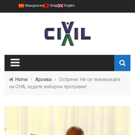
Македонски
Shqip
English
Home
›
Архива
›
Острени: Не се повикувајте
на ОНА, нудете изборни програми!