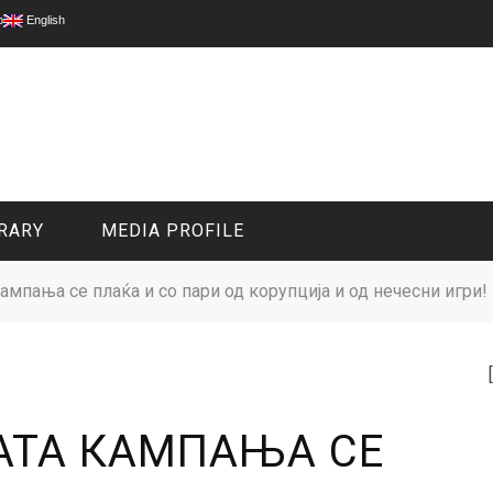
p
English
RARY
MEDIA PROFILE
ампања се плаќа и со пари од корупција и од нечесни игри!
CIVIL MEDIA PLATFORM
ONLINE CHANNELS
АТА КАМПАЊА СЕ