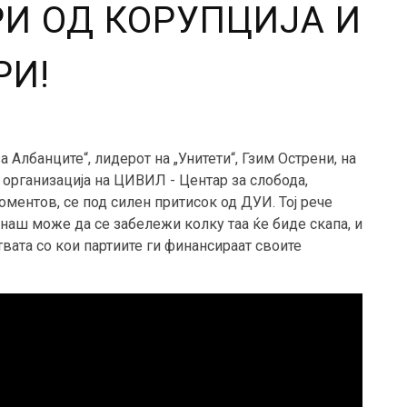
РИ ОД КОРУПЦИЈА И
РИ!
а Албанците“, лидерот на „Унитети“, Гзим Острени, на
 организација на ЦИВИЛ - Центар за слобода,
ментов, се под силен притисок од ДУИ. Тој рече
наш може да се забележи колку таа ќе биде скапа, и
твата со кои партиите ги финансираат своите