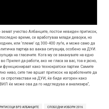
е земат учество Албанците, постои невиден притисок,
о последно време, се вработуваа млади девојки, но
однин, или ‘племе’ од 300-400 луѓе, и може само да
литичка партија во ваква ситуација, особено на ДУИ.
упција на гласачите. Кога му се заканувате на едно
о Прилеп да работи, ако не гласа за вас, тоа е јасно,
ии функционираат како технократски партии. Самите
лно ниво, сите тие вршат притисок на вработените да
 му се спротивстави на ДУИ, ќе биде изгорен како
ИЛ ќе може ова да го надгледува и анализира“,
РИТИСОЦИ ВРЗ АЛБАНЦИТЕ
СЛОБОДНИ ИЗБОРИ 2016