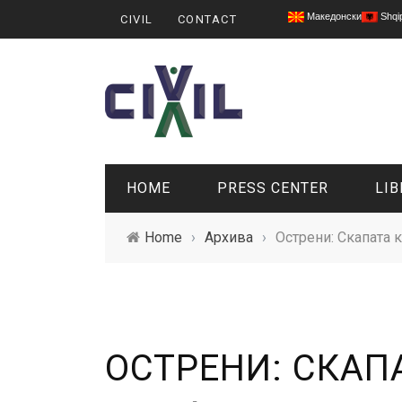
Македонски
Shqi
CIVIL
CONTACT
HOME
PRESS CENTER
LIB
Home
›
Архива
›
Острени: Скапата к
ОСТРЕНИ: СКАП