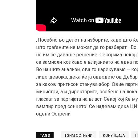
„Посебно во делот на изборите, каде што ќ
што граѓаните не можат да го разберат... В
не им се даваше решение. Секој има некој р
се замисли колкаво е влијанието на една по
Во нашите анализи, ова го нарекуваме – кор
лице-девојка, дека ќе ја одведете од Дебар в
за каков притисок станува збор. Овие парт
министри, а и директорите, особено на лока
гласаат за партијата на власт. Секој кој ќе
вампир пред сонцето! Се надевам дека ЦИВ
оцени Острени.
TAGS
ГЗИМ ОСТРЕНИ
КОРУПЦИЈА
П