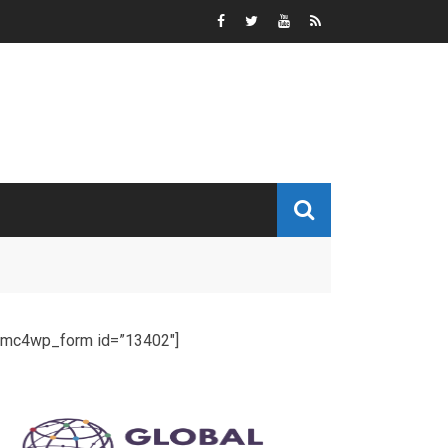
[mc4wp_form id=”13402″]