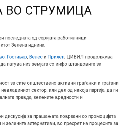
А ВО СТРУМИЦА
жи последната од серијата работилници
ктот Зелена иднина.
во
,
Гостивар
,
Велес
и
Прилеп
, ЦИВИЛ продолжува
 да патува низ земјата со инфо штандовите за
ост за сите општествено активни граѓанки и граѓани
 невладиниот сектор, или дел од некоја партија, да ги
јалната правда, зелените вредности и
ори дискусија за прашањата поврзани со промоцијата
и зелените алтернативи, во пресрет на процесите за