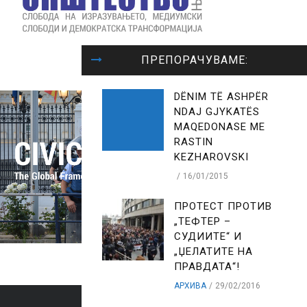
ПРЕПОРАЧУВАМЕ:
DËNIM TË ASHPËR
NDAJ GJYKATËS
MAQEDONASE ME
RASTIN
KEZHAROVSKI
16/01/2015
ПРОТЕСТ ПРОТИВ
„ТЕФТЕР –
СУДИИТЕ“ И
„ЏЕЛАТИТЕ НА
ПРАВДАТА“!
АРХИВА
29/02/2016