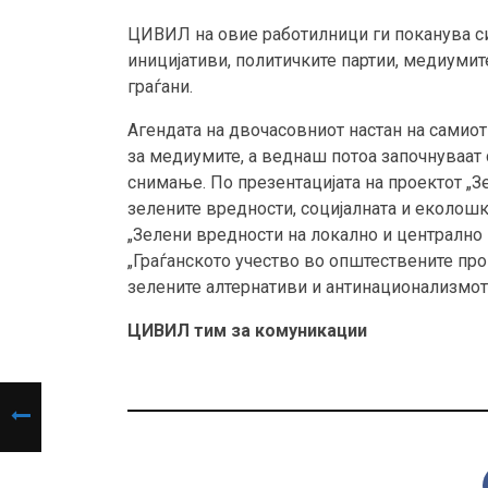
ЦИВИЛ на овие работилници ги поканува си
иницијативи, политичките партии, медиумите
граѓани.
Агендата на двочасовниот настан на самиот
за медиумите, а веднаш потоа започнуваат 
снимање. По презентацијата на проектот „З
зелените вредности, социјалната и еколошка
„Зелени вредности на локално и централно 
„Граѓанското учество во општествените пр
зелените алтернативи и антинационализмот“
ЦИВИЛ тим за комуникации