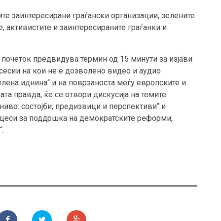
те заинтересирани граѓански организации, зелените
, активистите и заинтересираните граѓанки и
 почеток предвидува термин од 15 минути за изјави
сесии на кои не е дозволено видео и аудио
елена иднина“ и на поврзаноста меѓу европските и
та правда, ќе се отвори дискусија на темите:
ниво: состојби, предизвици и перспективи“ и
оцеси за поддршка на демократските реформи,
.