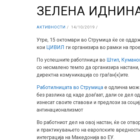
ЗЕЛЕНА ИДНИН
АКТИВНОСТИ
14/10/2019
Утре, 15 октомври во Струмица ќе се оддр
кои
ЦИВИЛ
ги организира во рамки на прое
По успешните работлници во
Штип
,
Кумано
со несмалено темпо да организира настани,
директна комуникација со граѓан(к)ите.
Работилницата во Струмица
е одлична можн
без разлика од каде доаѓаат, дали се дел од
изнесат своите ставови и предлози за соци
антинационализмот
Во работниот дел на овој настан, ќе се отв
и практикувањето на европските вредности 
интеграција на Македонија во ЕУ.