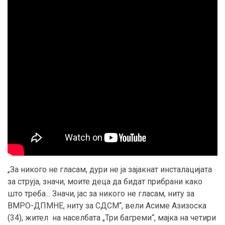
„За никого не гласам, дури не ја зајакнат инсталацијата
за струја, значи, моите деца да бидат прибрани како
што треба... Значи, јас за никого не гласам, ниту за
ВМРО-ДПМНЕ, ниту за СДСМ“, вели Асиме Азизоска
(34), жител на населбата „Три багреми“, мајка на четири