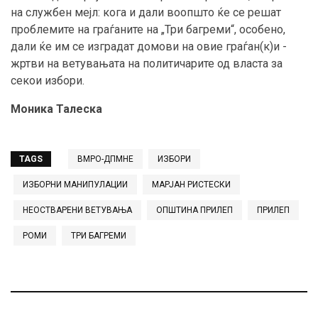
на службен мејл: кога и дали воопшто ќе се решат
проблемите на граѓаните на „Три багреми“, особено,
дали ќе им се изградат домови на овие граѓан(к)и -
жртви на ветувањата на политичарите од власта за
секои избори.
Моника Талеска
TAGS
ВМРО-ДПМНЕ
ИЗБОРИ
ИЗБОРНИ МАНИПУЛАЦИИ
МАРЈАН РИСТЕСКИ
НЕОСТВАРЕНИ ВЕТУВАЊА
ОПШТИНА ПРИЛЕП
ПРИЛЕП
РОМИ
ТРИ БАГРЕМИ