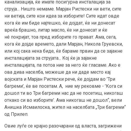
канализација, ќе имате посигурна инсталација за
струја... Ништо немаме. Марјан Ристески ни вети, сите
ни ветија, сите кои идеа за изборите! Сите идат овде
кога ќе им биде најтешко, ќе дојдат, ќе ни донесат
вреќа брашно, литар масло, ќе ни донесат и ќе
нé покријат, тоа пред изборите го прават. Ама, сега,
кога ќе дојде времето, дали Марјан, Никола Груевски,
или кој сака нека биде, ќе бараме првин да се зајакне
инсталацијата за струјата... Кој ќе ја зајакне
инсталацијата, па потоа ние за него ќе гласаме. Ако е
ова дива населба, можеше да ни даде место кај
војската и Марјан Ристески рече, ќе дојдам во ’Три
багреми’, ќе ве посетам. А, ние му рековме - ’Кога си
дошол ти во Три багреми нас да не посетиш, никогаш
откако си во изборите’. Ама никогаш не дошол“, вели
Анишка Исмаилоска, жител на населбата „Три багреми“
од Прилеп.
Овие луѓе се крајно разочарани од власта, загрижени