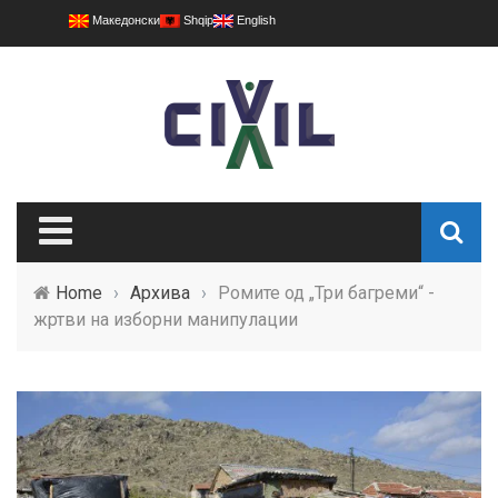
Македонски
Shqip
English
Home
›
Архива
›
Ромите од „Три багреми“ -
жртви на изборни манипулации