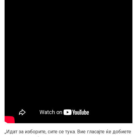
„Идат за изборите, сите се тука. Вие гласајте ќе добиете