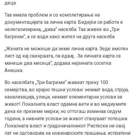
деца.
Таа имала проблем и со комплетирање на
документацијата за лична карта. Бидејќи се работи е
нелегализирана, „дива“ населба. Таа живее во „Три
багреми“, а се води како жител на друга населба.
„Жената не можеше да земе лична карта. Зеде имотен
лист од кај свекрвата, па едвај... За личната карта се
мачеше два месеца“, додава нејзината сосетка
Анишка.
Во населбата „Три багреми“ живеат преку 100
семејства, во крајно тешки услови: немаат вода, струја,
канализација, улици, немаат елементарни услови за
живот! Локалната власт одамна вети и во медиумите
дека ќе преземе мерки, но оттогаш изминаа седум
години, а нивните услови за живот стануваат потешки.
Локалната власт и градоначалникот Ристески ни овој
пат не одговорија на новинарските прашања, испратени