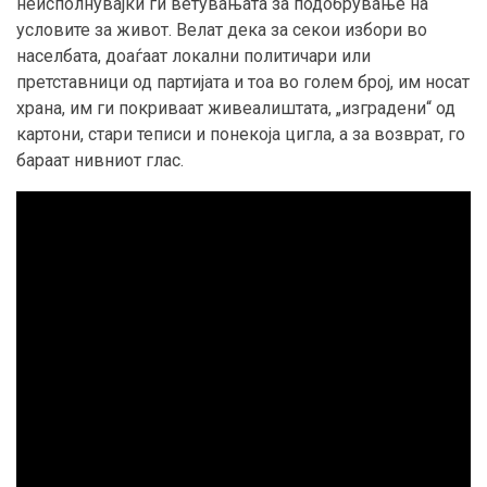
неисполнувајќи ги ветувањата за подобрување на
условите за живот. Велат дека за секои избори во
населбата, доаѓаат локални политичари или
претставници од партијата и тоа во голем број, им носат
храна, им ги покриваат живеалиштата, „изградени“ од
картони, стари теписи и понекоја цигла, а за возврат, го
бараат нивниот глас.