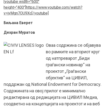
[youtube width="600"
height="400"]https://www.youtube.com/watch?
v=jyMgn7OU9Xc[/youtube]
Биљана Еверет
Дехран Муратов
Оваа содржина се објавува
во рамките на вториот круг
од натпреварот „Биди
граѓански новинар“ на
проектот „Граѓански
објектив“ на
ЦИВИЛ
,
поддржан од
National Endowment for Democracy
.
Содржината на овој прилог е минимално
редактирана од редакцијата на ЦИВИЛ Медиа,
соодветно на концепцијата на проектот и на веб