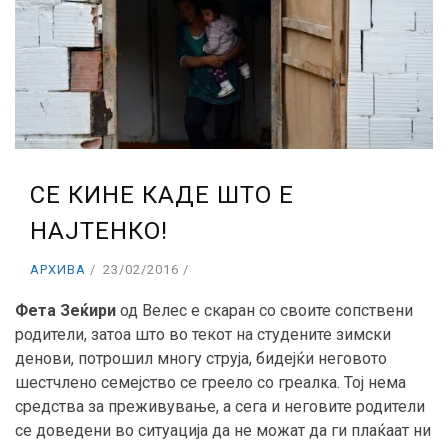
СЕ КИНЕ КАДЕ ШТО Е
НАЈТЕНКО!
АРХИВА
23/02/2016
Фета Зеќири
од Велес е скаран со своите сопствени
родители, затоа што во текот на студените зимски
денoви, потрошил многу струја, бидејќи неговото
шестчлено семејство се греело со греалка. Тој нема
средства за преживување, а сега и неговите родители
се доведени во ситуација да не можат да ги плаќаат ни