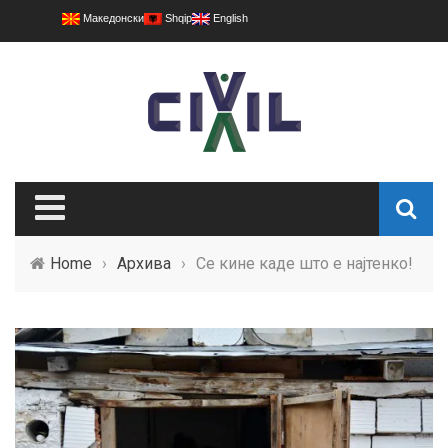
Македонски
Shqip
English
Home
›
Архива
›
Се кине каде што е најтенко!