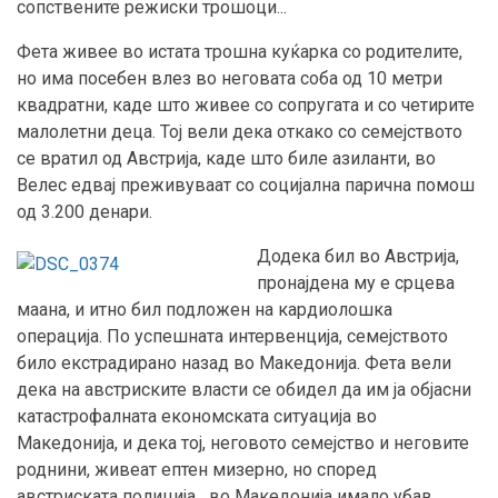
сопствените режиски трошоци...
Фета живее во истата трошна куќарка со родителите,
но има посебен влез во неговата соба од 10 метри
квадратни, каде што живее со сопругата и со четирите
малолетни деца. Тој вели дека откако со семејството
се вратил од Австрија, каде што биле азиланти, во
Велес едвај преживуваат со социјална парична помош
од 3.200 денари.
Додека бил во Австрија,
пронајдена му е срцева
маана, и итно бил подложен на кардиолошка
операција. По успешната интервенција, семејството
било екстрадирано назад во Македонија. Фета вели
дека на австриските власти се обидел да им ја објасни
катастрофалната економската ситуација во
Македонија, и дека тој, неговото семејство и неговите
роднини, живеат ептен мизерно, но според
австриската полиција, „во Македонија имало убав