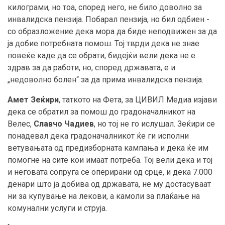
килограми, но тоа, според него, не било доволно за
инвалидска пензија. Побарал пензија, но бил одбиен -
со образложение дека мора да биде неподвижен за да
ја добие потребната помош. Тој тврди дека не знае
повеќе каде да се обрати, бидејќи вели дека не е
здрав за да работи, но, според државата, е и
„недоволно болен“ за да прима инвалидска пензија.
Амет Зеќири
, таткото на Фета, за ЦИВИЛ Медиа изјави
дека се обратил за помош до градоначалникот на
Велес,
Славчо Чадиев
, но тој не го ислушал. Зеќири се
понадевал дека градоначалникот ќе ги исполни
ветувањата од предизборната кампања и дека ќе им
помогне на сите кои имаат потреба. Тој вели дека и тој
и неговата сопруга се оперирани од срце, и дека 7.000
денари што ја добива од државата, не му достасуваат
ни за купување на лекови, а камоли за плаќање на
комунални услуги и струја.