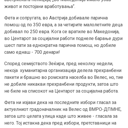
живот и постојани вработувања“.
Фета и сопругата, во Австрија добивале парична
помош од по 350 евра, а за четирите малолетните деца
добивал по 250 евра. Кога се вратиле во Македонија,
во Центарот за социјални работи поднеле барање дури
шест пати за еднократна парична помош, но добиле
само еднаш - 700 денари!
Според семејството Зеќири, пред неколку недели,
некоја хуманитарна организација делела прехранбени
пакети и брашно во ромската населба во Велес, но, тие
не добиле никакви прехранбени продукти, затоа што
не биле на списокот на Центарот за социјална работа.
Фета ни изјави дека на последните избори гласал за
актуелниот градоначалник на Велес од ВМРО-ДПМНЕ,
затоа што целата улица каде што живее - гласала за
него. Тој истакна дека пред избори, претставници на