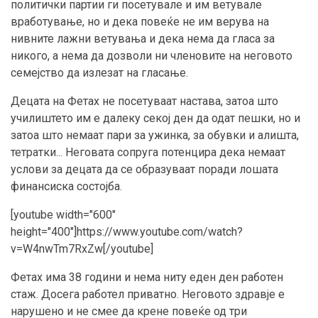
политички партии ги посетувале и им ветувале
вработување, но и дека повеќе не им верува на
нивните лажни ветувања и дека нема да гласа за
никого, а нема да дозволи ни членовите на неговото
семејство да излезат на гласање.
Децата на Фетах не посетуваат настава, затоа што
училиштето им е далеку секој ден да одат пешки, но и
затоа што немаат пари за ужинка, за обувки и алишта,
тетратки... Неговата сопруга потенцира дека немаат
услови за децата да се образуваат поради лошата
финансиска состојба.
[youtube width="600"
height="400"]https://www.youtube.com/watch?
v=W4nwTm7RxZw[/youtube]
Фетах има 38 години и нема ниту еден ден работен
стаж. Досега работел приватно. Неговото здравје е
нарушено и не смее да крене повеќе од три