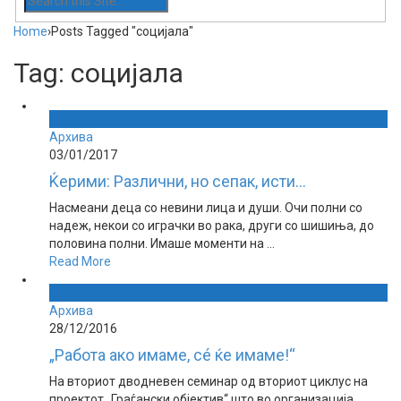
Home
›
Posts Tagged "социјала"
Tag: социјала
Архива
03/01/2017
Ќерими: Различни, но сепак, исти...
Насмеани деца со невини лица и души. Очи полни со
надеж, некои со играчки во рака, други со шишиња, до
половина полни. Имаше моменти на ...
Read More
Архива
28/12/2016
„Работа ако имаме, сé ќе имаме!“
На вториот дводневен семинар од вториот циклус на
проектот „Граѓански објектив“ што во организација