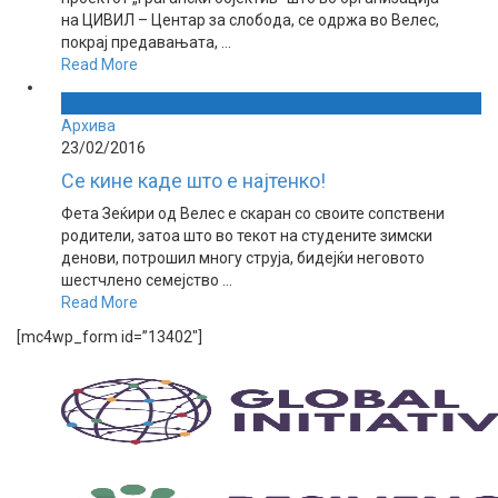
на ЦИВИЛ – Центар за слобода, се одржа во Велес,
покрај предавањата, ...
Read More
Архива
23/02/2016
Се кине каде што е најтенко!
Фета Зеќири од Велес е скаран со своите сопствени
родители, затоа што во текот на студените зимски
денoви, потрошил многу струја, бидејќи неговото
шестчлено семејство ...
Read More
[mc4wp_form id=”13402″]