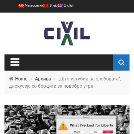
Македонски
Shqip
English
Home
›
Архива
›
„Што изгубив за слободата“,
дискусија со борците за подобро утре