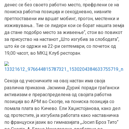
денес се без своето работно место, префрлени се на
пониска работна позиција и секојдневно, нивните
претпоставени им вршат мобинг, прогон, местенки и
изживувања... Тие се лидери кои се борат нашата земја
да стане подобро место за живеење“, стои во повикот
за присуство на настанот „Што изгубив за слободата“,
што ќе се одржи на 22-ри септември, со почеток од
19,00 часот, во МКЦ Клуб ресторан.
Секоја од учесничките на овој настан има своја
различна приказна. Јасмина Дуриќ поради граѓански
активизам е прераспределена од својата работна
позиција во АРМ во Скопје, на пониска позиција со
помала плата во Кичево. Ели Хаџистојанова, како дел
од протестите, ја изгубила работата како наставничка
по француски јазик во гимназијата „Јосип Броз Тито“