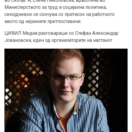
во Скопје. А, Елена Николовска, вработена во
Министерството за труд и социјална политика,
секојдневно се соочува со притисок на работното
место од нејзините претпоставени.
ЦИВИЛ Медиа разговараше со Стефан Александар
Јовановски, еден од организаторите на настанот.