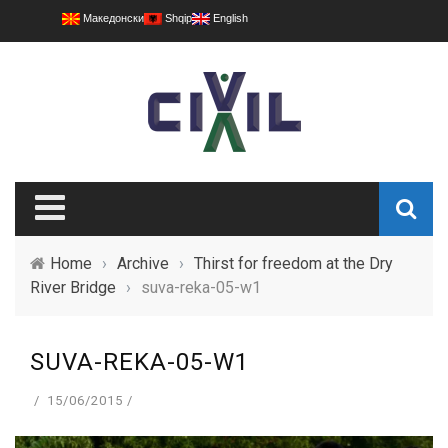
Македонски
Shqip
English
Home
›
Archive
›
Thirst for freedom at the Dry
River Bridge
›
suva-reka-05-w1
SUVA-REKA-05-W1
15/06/2015