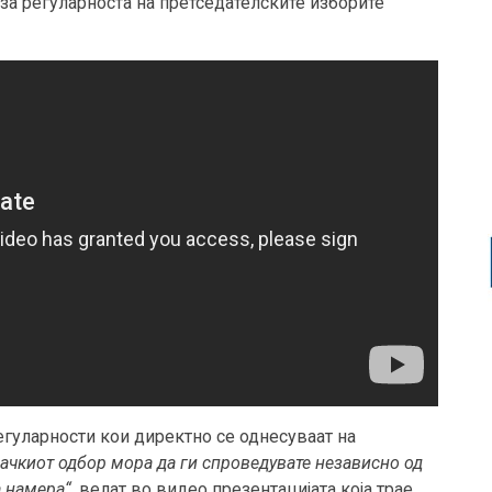
 за регуларноста на претседателските изборите
гуларности кои директно се однесуваат на
ачкиот одбор мора да ги спроведувате независно од
а намера“
, велат во видео презентацијата која трае