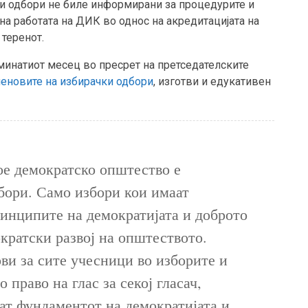
ки одбори не биле информирани за процедурите и
 работата на ДИК во однос на акредитацијата на
теренот.
минатиот месец во пресрет на претседателските
леновите на избирачки одбори
, изготви и едукативен
ое демократско општество е
бори. Само избори кои имаат
ринципите на демократијата и доброто
кратски развој на општеството.
ви за сите учесници во изборите и
 право на глас за секој гласач,
ат фундаментот на демократијата и