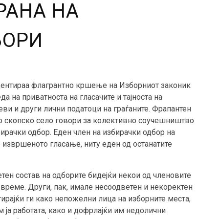
РАНА НА
БОРИ
дентираа флагрантно кршење на Изборниот законик
да на приватноста на гласачите и тајноста на
оеви и други лични податоци на граѓаните. Фрапантен
о скопско село говори за колективно соучешништво
ирачки одбор. Еден член на избирачки одбор на
о извршеното гласање, ниту еден од останатите
тен состав на одборите бидејќи некои од членовите
време. Други, пак, имале несоодветен и некоректен
ирајќи ги како непожелни лица на изборните места,
м ја работата, како и дофрлајќи им недолични