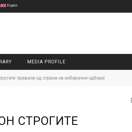
p
English
RARY
MEDIA PROFILE
трогите правила од страна на избирачки одбори
CIVIL MEDIA PLATFORM
ONLINE CHANNELS
ОН СТРОГИТЕ