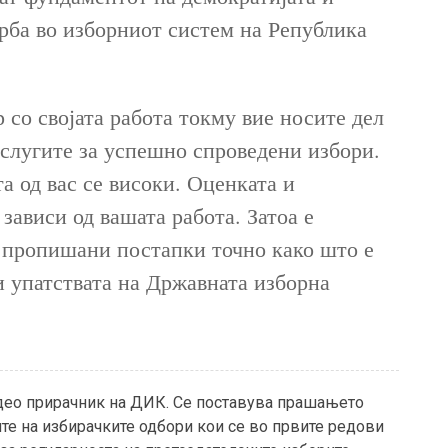
ерба во изборниот систем на Република
 со својата работа токму вие носите дел
заслугите за успешно спроведени избори.
а од вас се високи. Оценката и
зависи од вашата работа. Затоа е
е пропишани постапки точно како што е
и упатствата на Државната изборна
део прирачник на ДИК. Се поставува прашањето
те на избирачките одбори кои се во првите редови