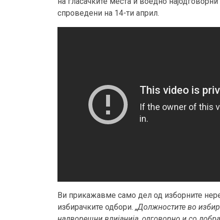
на гласачките места и воедно најодговорни
спроведени на 14-ти април.
Ви прикажавме само дел од изборните нере
избирачките одбори.
„Должностите во избир
надворешни влијанија, одговорно и со добр