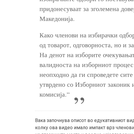
придонесуваат за зголемена дов
Македонија.
Како членови на избирачки одбор
од товарот, одговорноста, но и 
На денот на изборите очекувањат
валидноста на изборниот процес 
неопходно да ги спроведете сит
утврдено со Изборниот законик 
комисија.“
Вака започнува описот во едукативниот ви
колку ова видео имало импакт врз членови