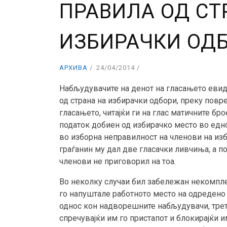
ПРАВИЛА ОД СТ
ИЗБИРАЧКИ ОД
АРХИВА
24/04/2014
Набљудувачите на денот на гласањето еви
од страна на избирачки одбори, преку повре
гласањето, читајќи ги на глас матичните бр
податок добиен од избирачко место во едн
во изборна неправилност на членови на изб
граѓанин му дал две гласачки ливчиња, а п
членови не приговорил на тоа.
Во неколку случаи бил забележан некомпле
го напуштале работното место на одредено 
однос кон надворешните набљудувачи, трет
спречувајќи им го пристапот и блокирајќи и