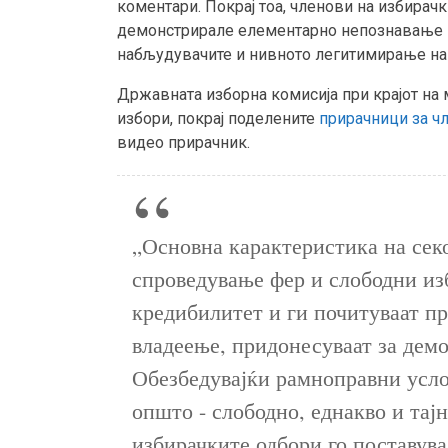
коментари. Покрај тоа, членови на избирач
демонстрирале елементарно непознавање на
набљудувачите и нивното легитимирање на 
Државната изборна комисија при крајот на 
избори, покрај поделените
прирачници за ч
видео прирачник.
„Основна карактеристика на сек
спроведување фер и слободни из
кредибилитет и ги почитуваат п
владеење, придонесуваат за демо
Обезбедувајќи рамноправни усло
општо - слободно, еднакво и тајно
избирачките одбори го поставува