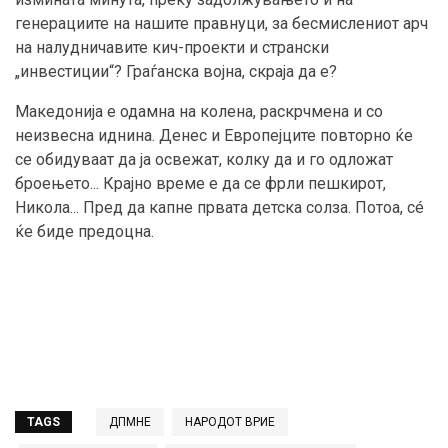
генерациите на нашите правнуци, за бесмислениот арч
на налудничавите кич-проекти и странски
„инвестиции“? Граѓанска војна, скраја да е?
Македонија е одамна на колена, раскрчмена и со
неизвесна иднина. Денес и Европејците повторно ќе
се обидуваат да ја освежат, колку да и го одложат
броењето... Крајно време е да се фрли пешкирот,
Никола... Пред да капне првата детска солза. Потоа, сé
ќе биде предоцна.
TAGS
ДПМНЕ
НАРОДОТ ВРИЕ