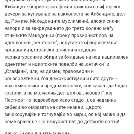
Албанците (користејќи ефтини трикови со ифтарски
вечери за купување на наклоноста на Албанците, дел
од Ромите, Македонците муслимани), вложи силни
напори и за закрвувањето до трето колено меѓу
етничките Македонци (преку проѕирниот лов на
идеолошки „вештерки“, недугавото фабрикување
предавници, странски шпиони и кодоши,
карикатуралните обиди за билдање на нов национален
идентитет и идиотските поделби на „антички“ и
„Славјани“, или, на демек, правоверни и
конзервативни, ѓоа демохристијани и сите други –
инакумислечки и продемократски, кои сакаат да бидат
граѓани, а не молчалив дел дел од „народот“, кој
Пастирот го подразбира како стадо...), се надмина
себеси во омразата на сите инакви. Цврсто
зачекорувајќи и тргнувајќи во марш, од кој може и да
нема враќање. По најкусиот пат до детските солзи!
Кај ќе Ти оди душата, Никола!