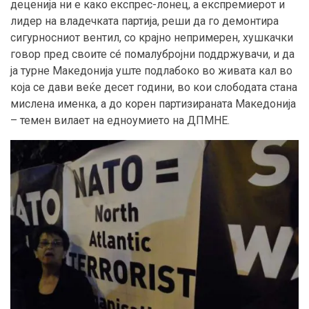
деценија ни е како експрес-лонец, а експремиерот и
лидер на владечката партија, реши да го демонтира
сигурносниот вентил, со крајно непримерен, хушкачки
говор пред своите сé помалубројни поддржувачи, и да
ја турне Македонија уште подлабоко во живата кал во
која се дави веќе десет години, во кои слободата стана
мислена именка, а до корен партизираната Македонија
– темен вилает на едноумието на ДПМНЕ.