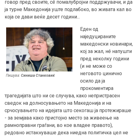
говор пред своите, сé помалубројни поддржувачи, и да
ја турне Македонија уште подлабоко, во живата кал во
која се дави веќе десет години...
Еден од
наједуцираните
македонски новинари,
кој за жал, нé напушти
пред неколку години
(и не може со
неговото цинично
Пишува:
Синиша Станковиќ
осило да ја
прокоментира
трагедијата што ни се случува, како непристрасен
сведок на долносувањето на Македонија и на
срчосувањето на идејата што секогаш ја протежираше
- за земјава како пристојно место за живеење на
рамноправни граѓани, во кое владее правото),
редовно истакнуваше дека ниедна политичка цел не