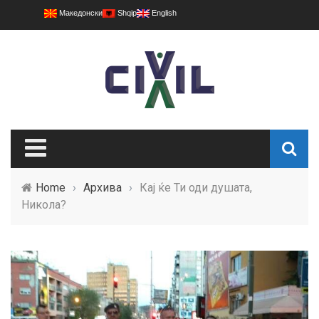
Македонски
Shqip
English
Home
›
Архива
›
Кај ќе Ти оди душата,
Никола?