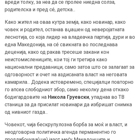
вреди толку, за неа да се пролее ниедна солза,
родителска и пред сé, детска...
Како жител на оваа кутра земја, како новинар, како
човек и родител, останав вџашен од неверојатната
леснотија, со која лидер на владеачка партија, дури и во
една Македонија, нa сé свикната во последнава
деценија, како од ракав тресеше закани кон
неистомислениците, кои тој ги третира како
национални предавници, само затоа што се залагаат за
одговорност и очет на аздисаната власт на неговата
камарила... Додека истовремено, специјалци повторно
го апсеа слободниот збор, само неколку дена откако
бодигардовите на
Никола Груевски
, упаднаа во ТВ
станица за да присилат новинари да избришат снимка
од нивниот газда...
Човекот, чија бескрупулозна борба за моќ и власт, и
неодговорна политичка агенда перманентно го
продлабочува(ше) јазот меѓу Македонците и