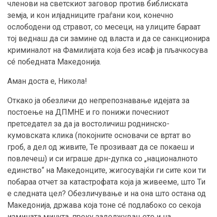
членови на светскиот заговор против библиската
земја, и кон илјадниците граѓани кои, конечно
ослободени од стравот, со месеци, на улиците бараат
тој веднаш да си замине од власта и да се санкционира
криминалот на Фамилијата која без исаф ја пљачкосува
сé победната Македонија.
Аман доста е, Никола!
Откако ја обезличи до непрепознавање идејата за
постоење на ДПМНЕ и го понижи почесниот
претседател за да ја востоличиш роднинско-
кумовската клика (покојните основачи се вртат во
гроб, а дел од живите, Те прозиваат да се покаеш и
повлечеш) и си играше дрн-дупка со „националното
единство“ на Македонците, жигосувајќи ги сите кои ти
побараа отчет за катастрофата која ја живееме, што Ти
е следната цел? Обезличување и на она што остана од
Македонија, држава која тоне сé подлабоко со секоја
измината минута, преку задолжувањето и на