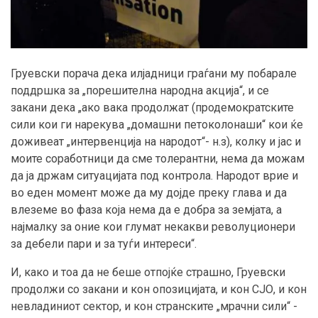
Груевски порача дека илјадници граѓани му побарале
поддршка за „порешителна народна акција“, и се
закани дека „ако вака продолжат (продемократските
сили кои ги нарекува „домашни петоколонаши“ кои ќе
доживеат „интервенција на народот“- н.з), колку и јас и
моите соработници да сме толерантни, нема да можам
да ја држам ситуацијата под контрола. Народот врие и
во еден момент може да му дојде преку глава и да
влеземе во фаза која нема да e добра за земјата, а
најмалку за оние кои глумат некакви револуционери
за дебели пари и за туѓи интереси“.
И, како и тоа да не беше отпојќе страшно, Груевски
продолжи со закани и кон опозицијата, и кон СЈО, и кон
невладиниот сектор, и кон странските „мрачни сили“ -