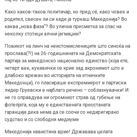
Како каков-таков политичар, но пред сé, како човек и
родител, свесен ли си каде ја туркаш Македонија? Во
каква „нова фаза“? Во улична пресметка за спас на
неколку стотици алчни јагмаџии?
Повикот на линч на неистомислениците што синоќа на
прослава(?!) на 26-годишнината на Демократската
партија за македонско национално единство (која ете,
четврт век, кукавички се крие зад акронимот што е
длабоко врежан во историјата на етничките
Македонци), го пласираше експремиерот и партиски
лидер Груевски е најблаго речено – соблазнувачки! И
не го оправдува ни огромниот страв од губење на
фотелјата, која му е единствената преостаната
гаранција дека нема да се соочи со недиригирано
судство и со слободни медиуми
Македонија навистина врие! Државава целата