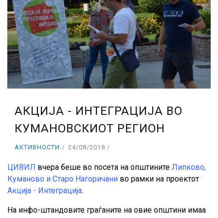
АКЦИЈА - ИНТЕГРАЦИЈА ВО
КУМАНОВСКИОТ РЕГИОН
АКТИВНОСТИ
24/08/2018
ЦИВИЛ
вчера беше во посета на општините
Липково,
Куманово и Старо Нагоричани
во рамки на проектот
Акција - Интеграција
.
На инфо-штандовите граѓаните на овие општини имаа