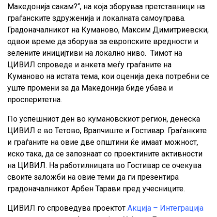
Македонија сакам?“, на која зборуваа претставници на
граѓанските здруженија и локалната самоуправа.
Градоначалникот на Куманово, Максим Димитриевски,
одвои време да зборува за европските вредности и
зелените иницијтиви на локално ниво. Тимот на
ЦИВИЛ спроведе и анкета меѓу граѓаните на
Куманово на истата тема, кои оценија дека потребни се
уште промени за да Македонија биде убава и
просперитетна.
По успешниот ден во кумановскиот регион, денеска
ЦИВИЛ е во Тетово, Врапчиште и Гостивар. Граѓанките
и граѓаните на овие две општини ќе имаат можност,
иско така, да се запознаат со проектините активности
на ЦИВИЛ. На работилницата во Гостивар се очекува
своите заложби на овие теми да ги презентира
градоначалникот Арбен Тарави пред учесниците.
ЦИВИЛ го спроведува проектот
Акција – Интеграција