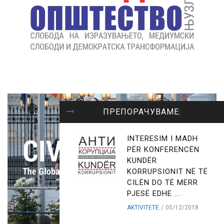
ПРЕПОРАЧУВАМЕ:
INTERESIM I MADH
PËR KONFERENCËN
KUNDËR
KORRUPSIONIT NË TË
CILËN DO TË MERR
PJESË EDHE ...
AKTIVITETE
05/12/2018