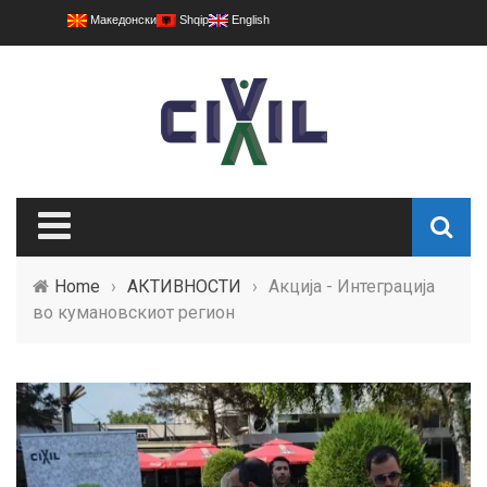
Македонски
Shqip
English
Home
›
АКТИВНОСТИ
›
Акција - Интеграција
во кумановскиот регион